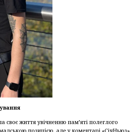
дування
а своє життя увічненню пам’яті полеглого
мадською позицією, але у коментарі «СічНьюз»