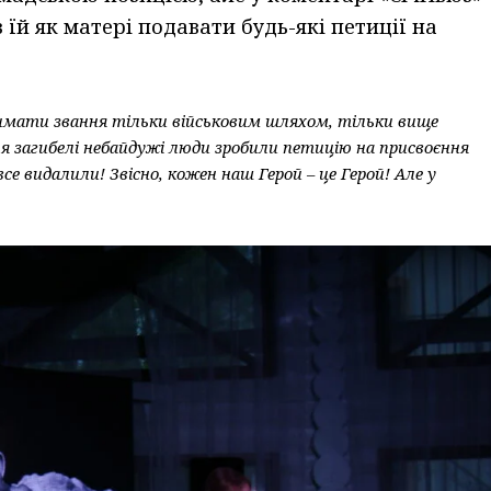
 їй як матері подавати будь-які петиції на
имати звання тільки військовим шляхом, тільки вище
я загибелі небайдужі люди зробили петицію на присвоєння
все видалили! Звісно, кожен наш Герой – це Герой! Але у