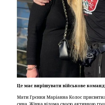
Це має вирішувати військове коман
Мати Грєнки Маріанна Колос присвятил
сина. Жінка відома своєю активною гро