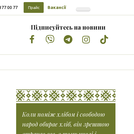
377 00 77
Вакансії
Прайс
Підписуйтесь на новини
Facebook
Vimeo
Tumblr
Instagram
Tiktok
Коли поміж хлібом і свободою
народ обирає хліб, він зрештою
втрачає все, в тому числі і