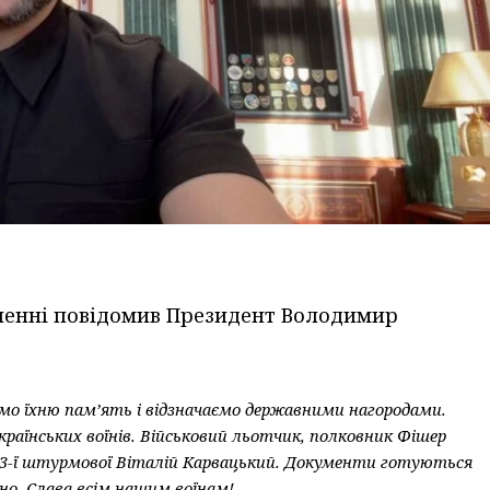
ненні повідомив Президент Володимир
ємо їхню пам’ять і відзначаємо державними нагородами.
країнських воїнів. Військовий льотчик, полковник Фішер
н 3-ї штурмової Віталій Карвацький. Документи готуються
но. Слава всім нашим воїнам!