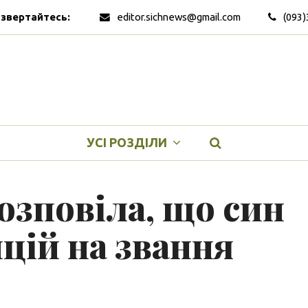
 звертайтесь:
editor.sichnews@gmail.com
(093)
УСІ РОЗДІЛИ
озповіла, що син
цій на звання