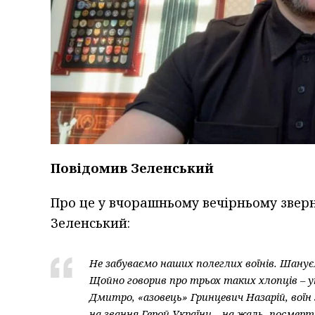
Повідомив Зеленський
Про це у вчорашньому вечірньому звер
Зеленський:
Не забуваємо наших полеглих воїнів. Шану
Щойно говорив про трьох таких хлопців – у
Дмитро, «азовець» Гринцевич Назарій, вої
на звання Герой України – на жаль, посмерт