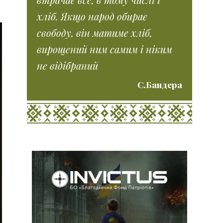
хліб. Якщо народ обирає
свободу, він матиме хліб,
вирощений ним самим і ніким
не відібраний
С.Бандера