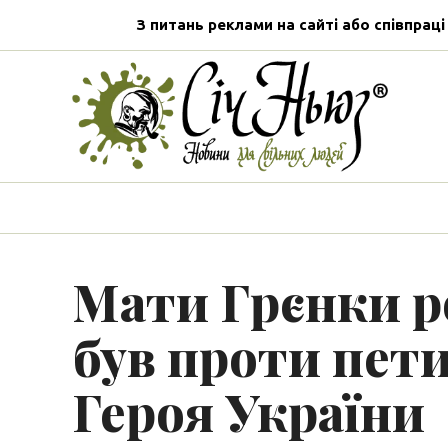
З питань реклами на сайті або співпраці
Мати Грєнки р
був проти пети
Героя України