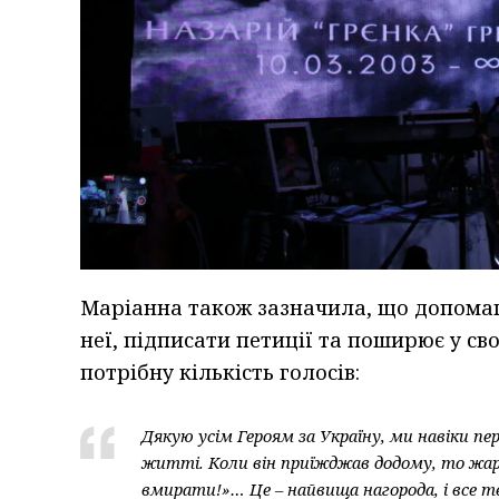
Маріанна також зазначила, що допомага
неї, підписати петиції та поширює у св
потрібну кількість голосів:
Дякую усім Героям за Україну, ми навіки пе
житті. Коли він приїжджав додому, то жа
вмирати!»… Це – найвища нагорода, і все т