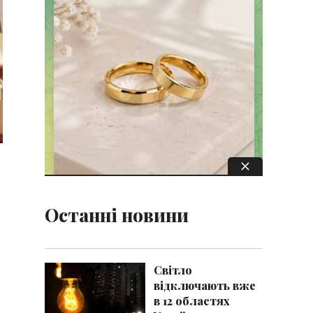
Останні новини
Світло
відключають вже
в 12 областях