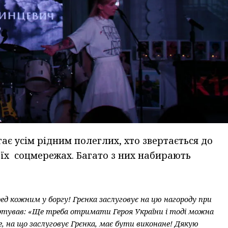
є усім рідним полеглих, хто звертається до
оїх соцмережах. Багато з них набирають
ред кожним у боргу! Грєнка заслуговує на цю нагороду при
ртував: «Ще треба отримати Героя України і тоді можна
е, на що заслуговує Грєнка, має бути виконане! Дякую