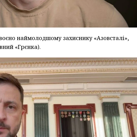
своєно наймолодшому захиснику «Азовсталі»,
вний «Грєнка).