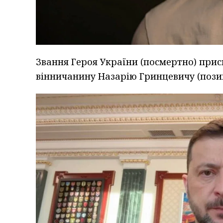
Звання Героя України (посмертно) при
вінничанину Назарію Гринцевичу (пози