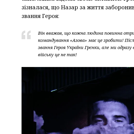
зізналася, що Назар за життя заборонив
звання Героя:
Він вважав, що кожна людина повинна отр
командування «Азова» має це зробити! Післ
звання Героя України Грєнки, але ми одразу 
війську це не так!