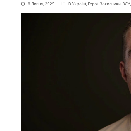
8 Липня, 2025
В Україні
,
Герої-Захисники
,
ЗСУ