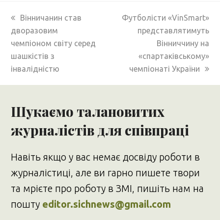
previous
next
Вінничанин став
Футболісти «VinSmart»
post:
post:
дворазовим
представлятимуть
чемпіоном світу серед
Вінниччину на
шашкістів з
«спартаківському»
інвалідністю
чемпіонаті України
Шукаємо талановитих
журналістів для співпраці
Навіть якщо у вас немає досвіду роботи в
журналістиці, але ви гарно пишете твори
та мрієте про роботу в ЗМІ, пишіть нам на
пошту
editor.sichnews@gmail.com