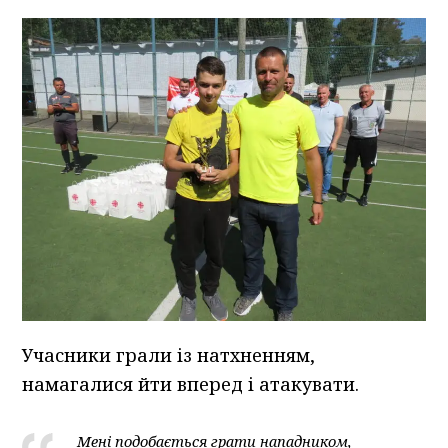
Учасники грали із натхненням,
намагалися йти вперед і атакувати.
Мені подобається грати нападником,