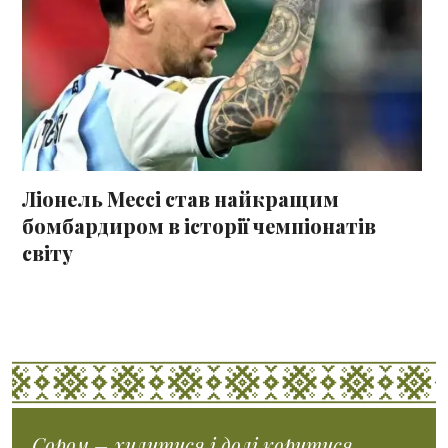
Ліонель Мессі став найкращим
бомбардиром в історії чемпіонатів
світу
Сором – хилитися і долі коритися