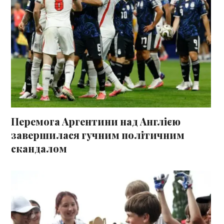
Перемога Аргентини над Англією
завершилася гучним політичним
скандалом