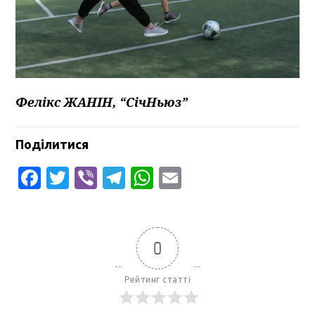
Фелікс ЖАНІН, “СічНьюз”
Поділитися
Facebook
Twitter
Viber
Telegram
WhatsApp
Email
0
Рейтинг статті