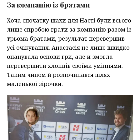
За компанію із братами
Хоча спочатку шахи для Насті були всього
лише спробою грати за компанію разом із
трьома братами, результат перевершив
усі очікування. Анастасія не лише швидко
опанувала основи гри, але й змогла
перевершити хлопців своїми уміннями.
Таким чином й розпочинався шлях
маленької зірочки.