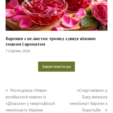
Варення з пелюсток троянд здивує ніжним
смаком і ароматом
7 Серпня, 2026
Завантажити ще
previous
next
Молодіжка «Нива»
«Спартаківка» у
post:
post:
розійшлася миром із
Баку виграла
«Діназом» у чвертьфіналі
чемпіонат Європи з
чемпіонату України
боротьби