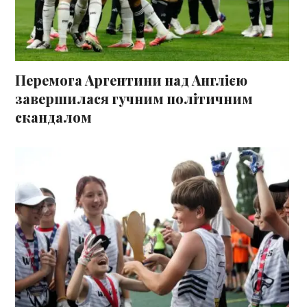
Перемога Аргентини над Англією
завершилася гучним політичним
скандалом