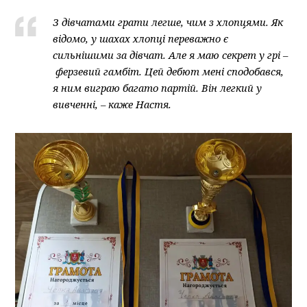
З дівчатами грати легше, чим з хлопцями. Як
відомо, у шахах хлопці переважно є
сильнішими за дівчат. Але я маю секрет у грі –
ферзевий гамбіт. Цей дебют мені сподобався,
я ним виграю багато партій. Він легкий у
вивченні, – каже Настя.