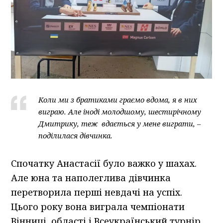
Коли ми з братиками граємо вдома, я в них
виграю. Але іноді молодшому, шестирічному
Дмитрику, теж вдається у мене виграти, –
поділилася дівчинка.
Спочатку Анастасії було важко у шахах.
Але юна та наполеглива дівчинка
перетворила перші невдачі на успіх.
Цього року вона виграла чемпіонати
Вінниці, області і Всеукраїнський турнір