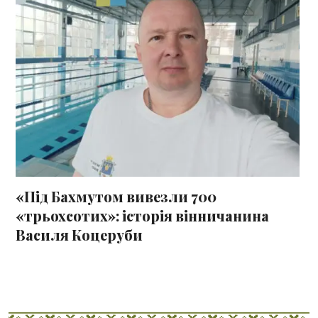
«Під Бахмутом вивезли 700
«трьохсотих»: історія вінничанина
Василя Коцеруби