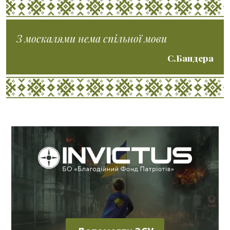
З москалями нема спільної мови
С.Бандера