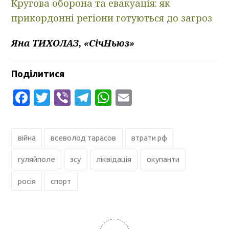
Кругова оборона та евакуація: як
прикордонні регіони готуються до загроз
Яна ТИХОЛАЗ, «СічНьюз»
Поділитися
Facebook
Twitter
Viber
Telegram
WhatsApp
Email
війна
всеволод тарасов
втрати рф
гуляйполе
зсу
ліквідація
окупанти
росія
спорт