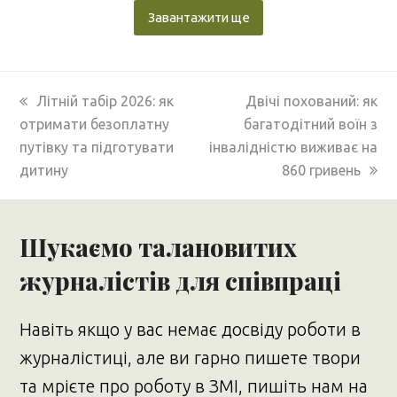
Завантажити ще
previous
next
Літній табір 2026: як
Двічі похований: як
post:
post:
отримати безоплатну
багатодітний воїн з
путівку та підготувати
інвалідністю виживає на
дитину
860 гривень
Шукаємо талановитих
журналістів для співпраці
Навіть якщо у вас немає досвіду роботи в
журналістиці, але ви гарно пишете твори
та мрієте про роботу в ЗМІ, пишіть нам на