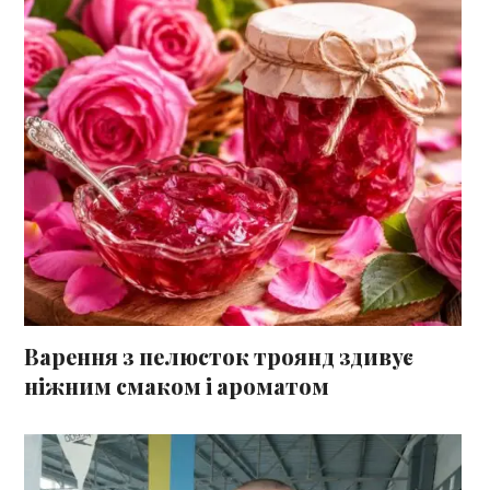
Варення з пелюсток троянд здивує
ніжним смаком і ароматом