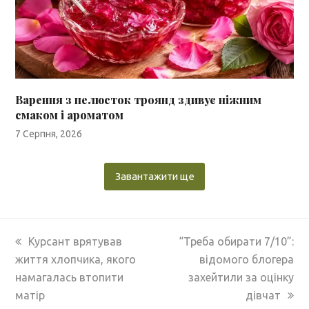
Варення з пелюсток троянд здивує ніжним
смаком і ароматом
7 Серпня, 2026
Завантажити ще
previous
next
Курсант врятував
“Треба обирати 7/10”:
post:
post:
життя хлопчика, якого
відомого блогера
намагалась втопити
захейтили за оцінку
матір
дівчат