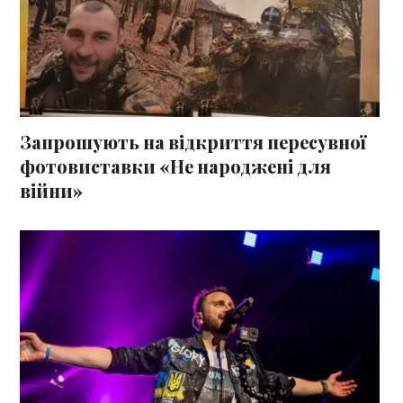
Запрошують на відкриття пересувної
фотовиставки «Не народжені для
війни»