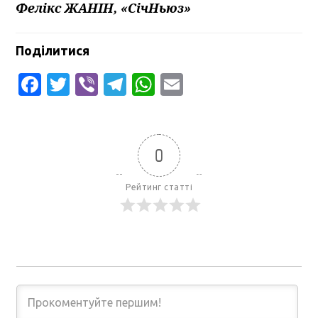
Фелікс ЖАНІН, «СічНьюз»
Поділитися
Facebook
Twitter
Viber
Telegram
WhatsApp
Email
0
Рейтинг статті