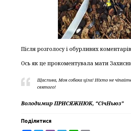
Після розголосу і обурливих коментарів
Ось як це прокоментувала мати Захисни
Щаслива, Моя собака ціла! Ніхто не чіпайте
святого!
Володимир ПРИСЯЖНЮК, “СічНьюз”
Поділитися