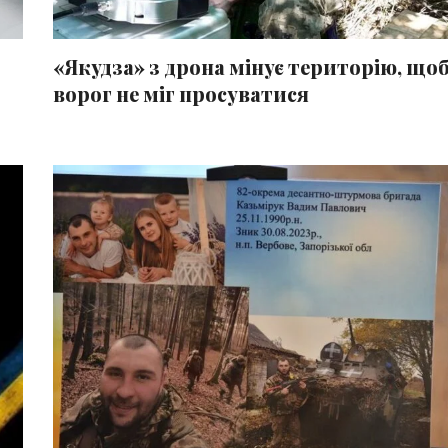
«Якудза» з дрона мінує територію, що
ворог не міг просуватися