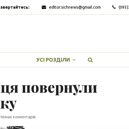
 звертайтесь:
editor.sichnews@gmail.com
(093)
УСІ РОЗДІЛИ
вця повернули
аку
Немає коментарів