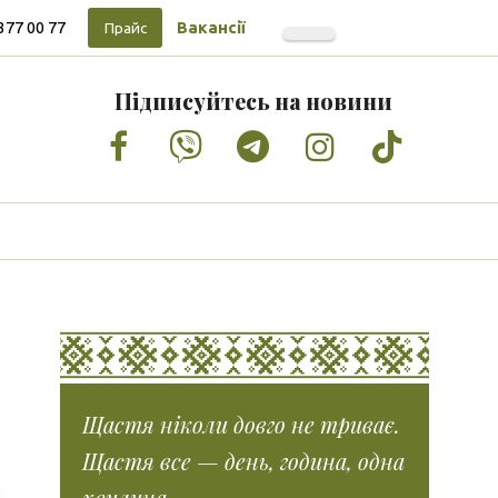
377 00 77
Вакансії
Прайс
Підписуйтесь на новини
Facebook
Vimeo
Tumblr
Instagram
Tiktok
Щастя ніколи довго не триває.
Щастя все — день, година, одна
хвилина