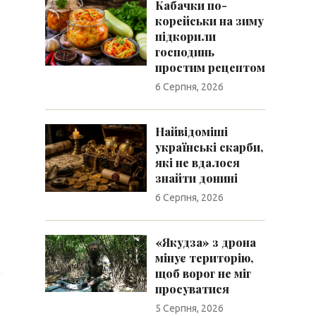
Кабачки по-
корейськи на зиму
підкорили
господинь
простим рецептом
6 Серпня, 2026
Найвідоміші
українські скарби,
які не вдалося
знайти донині
6 Серпня, 2026
«Якудза» з дрона
мінує територію,
щоб ворог не міг
просуватися
5 Серпня, 2026