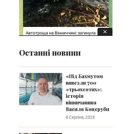
Останні новини
«Під Бахмутом
вивезли 700
«трьохсотих»:
історія
вінничанина
Василя Коцеруби
6 Серпня, 2026