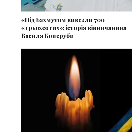
«Під Бахмутом вивезли 700
«трьохсотих»: історія вінничанина
Василя Коцеруби