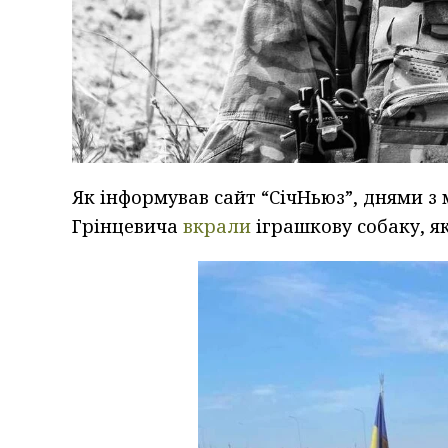
Як інформував сайт “СічНьюз”, днями з 
Грінцевича
вкрали
іграшкову собаку, я