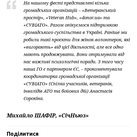
На нашому фесті представлені кілька
громадських організацій – «Ветеранський
простір», «
Veteran
Hub», «
donor
.ua» та
«СУВІАТО». Разом опікуємося підтримкою
громадського суспільства в Україні. Раніше ми
робили такі проєкти для жінок-волонтерок, які
«вигорають» від цієї діяльності, але все одно
мають продовжувати. Вони отримували від
нас важливі психологічні поради. З того часу
наша ГО є партнером ЄС, – прокоментувала
координаторка громадської організації
«СУВІАТО» (Спілка учасників, ветеранів,
інвалідів АТО та бойових дій) Анастасія
Сорокіна.
Михайло ШАФІР, «СічНьюз»
Поділитися