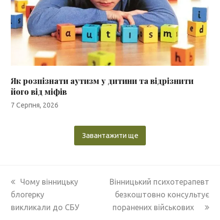
Як розпізнати аутизм у дитини та відрізнити
його від міфів
7 Серпня, 2026
Завантажити ще
previous
next
Чому вінницьку
Вінницький психотерапевт
post:
post:
блогерку
безкоштовно консультує
викликали до СБУ
поранених військових