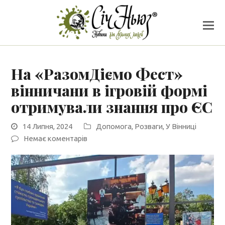
На «РазомДіємо Фест»
вінничани в ігровій формі
отримували знання про ЄС
14 Липня, 2024
Допомога
,
Розваги
,
У Вінниці
Немає коментарів