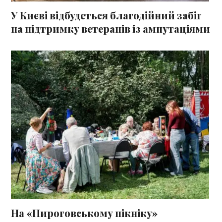
У Києві відбудеться благодійний забіг
на підтримку ветеранів із ампутаціями
На «Пироговському пікніку»