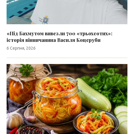
«Під Бахмутом вивезли 700 «трьохсотих»:
історія вінничанина Василя Коцеруби
6 Серпня, 2026