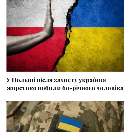
У Польщі після захисту українця
жорстоко побили 60-річного чоловіка