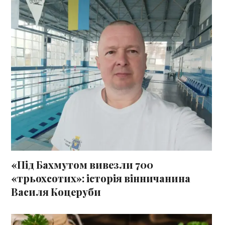
«Під Бахмутом вивезли 700
«трьохсотих»: історія вінничанина
Василя Коцеруби