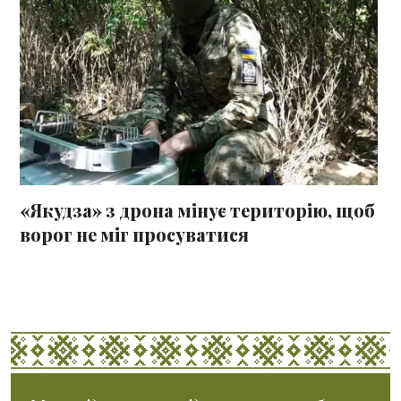
«Якудза» з дрона мінує територію, щоб
ворог не міг просуватися