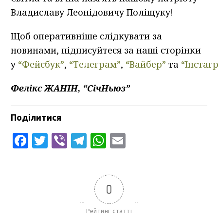
Владиславу Леонідовичу Поліщуку!
Щоб оперативніше слідкувати за
новинами, підписуйтеся за наші сторінки
у
“Фейсбук”
,
“Телеграм”
,
“Вайбер”
та
“Інстаг
Фелікс ЖАНІН, “СічНьюз”
Поділитися
Facebook
Twitter
Viber
Telegram
WhatsApp
Email
0
Рейтинг статті