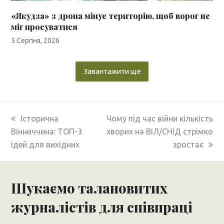
«Якудза» з дрона мінує територію, щоб ворог не
міг просуватися
5 Серпня, 2026
Завантажити ще
previous
next
Історична
Чому під час війни кількість
post:
post:
Вінниччина: ТОП-3
хворих на ВІЛ/СНІД стрімко
ідей для вихідних
зростає
Шукаємо талановитих
журналістів для співпраці