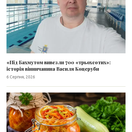
«Під Бахмутом вивезли 700 «трьохсотих»:
історія вінничанина Василя Коцеруби
6 Серпня, 2026