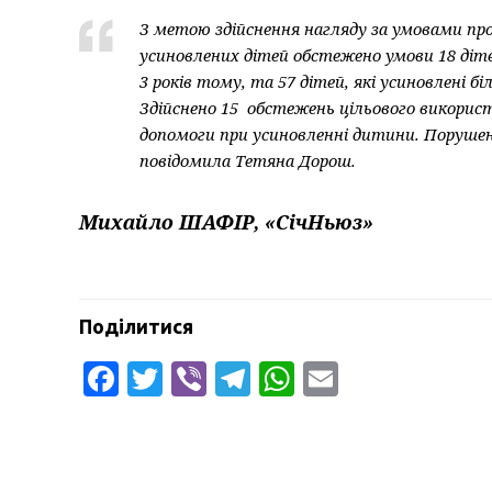
З метою здійснення нагляду за умовами п
усиновлених дітей обстежено умови 18 діте
3 років тому, та 57 дітей, які усиновлені б
Здійснено 15 обстежень цільового викорис
допомоги при усиновленні дитини. Порушень
повідомила Тетяна Дорош.
Михайло ШАФІР, «СічНьюз»
Поділитися
Facebook
Twitter
Viber
Telegram
WhatsApp
Email