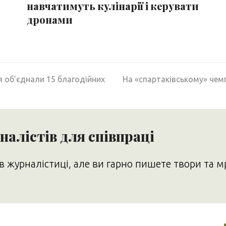
навчатимуть кулінарії і керувати
дронами
next
я об’єднали 15 благодійних
На «спартаківському» чемп
post:
алістів для співпраці
в журналістиці, але ви гарно пишете твори та м