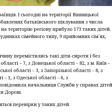
аїнців. І сьогодні на території Вінницької
озбавлених батьківського піклування з числа
на територію регіону прибуло 173 таких дітей.
удинках сімейного типу, 9 прийомних сім`ях,
чину перемістились такі діти-сироти і без
бласті – 7, з Донецької області – 82, з м. Київ –
ької області – 3, з Запорізької області – 8, з
 – 1, з Одеської області – 6, з
е повідомила начальниця Служби у справах діте
ни Дорош.
яться перевірки у таких дітей.