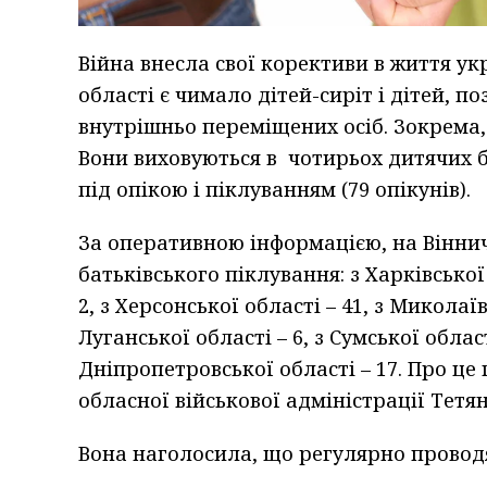
Війна внесла свої корективи в життя укр
області є чимало дітей-сиріт і дітей, п
внутрішньо переміщених осіб. Зокрема, 
Вони виховуються в чотирьох дитячих б
під опікою і піклуванням (79 опікунів).
За оперативною інформацією, на Віннич
батьківського піклування: з Харківської о
2, з Херсонської області – 41, з Миколаївс
Луганської області – 6, з Сумської області
Дніпропетровської області – 17. Про ц
обласної військової адміністрації Тетя
Вона наголосила, що регулярно провод