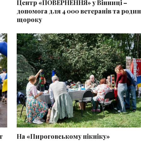
Центр «ПОВЕРНЕННЯ» у Вінниці –
допомога для 4 000 ветеранів та родин
щороку
г
На «Пироговському пікніку»