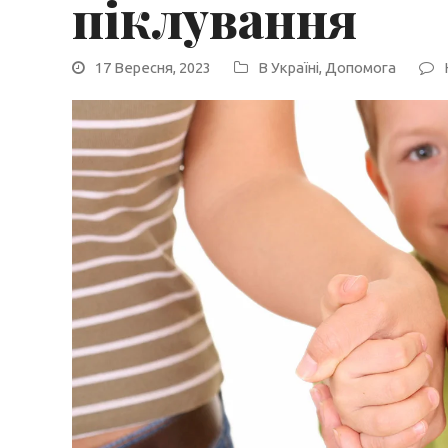
піклування
17 Вересня, 2023
В Україні
,
Допомога