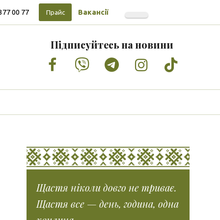
377 00 77
Вакансії
Прайс
Підписуйтесь на новини
Facebook
Vimeo
Tumblr
Instagram
Tiktok
Щастя ніколи довго не триває.
Щастя все — день, година, одна
хвилина