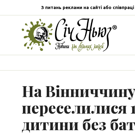
З питань реклами на сайті або співпраці
На Вінниччин
переселилися 1
дитини без ба