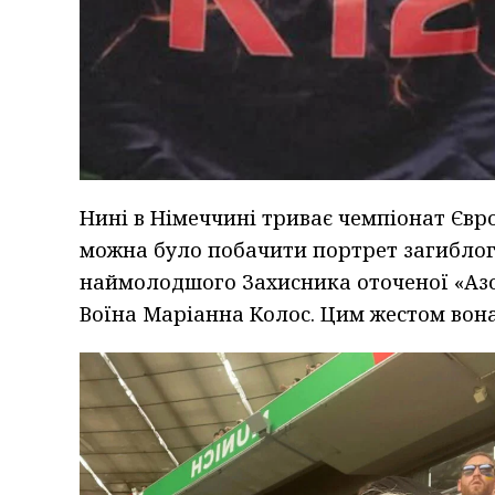
Нині в Німеччині триває чемпіонат Євро
можна було побачити портрет загиблог
наймолодшого Захисника оточеної «Азо
Воїна Маріанна Колос. Цим жестом вона 