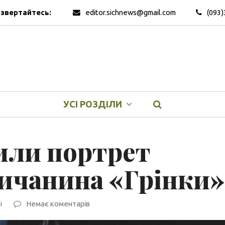
 звертайтесь:
editor.sichnews@gmail.com
(093)
УСІ РОЗДІЛИ
или портрет
ничанина «Грінки»
і
Немає коментарів