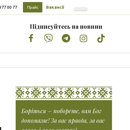
377 00 77
Вакансії
Прайс
Підписуйтесь на новини
Facebook
Vimeo
Tumblr
Instagram
Tiktok
Боріться – поборете, вам Бог
допомагає! За вас правда, за вас
слава, і воля святая!