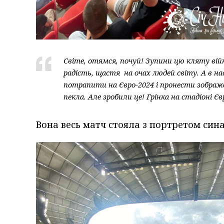
Світе, отямся, почуй! Зупини цю кляту війн
радість, щастя на очах людей світу. А в нас
потрапити на Євро-2024 і пронести зображе
пекла. Але зробили це! Грінка на стадіоні Є
Вона весь матч стояла з портретом син