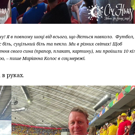
у! Я в повному шоці від всього, що діється навколо. Футбол,
 біль, суцільний біль та пекло. Ми в різних світах! Щоб
ння свого сина (прапор, плакат, картину), ми пройшли 10 кі
вро, – пише Маріанна Колос в соцмережі.
а в руках.