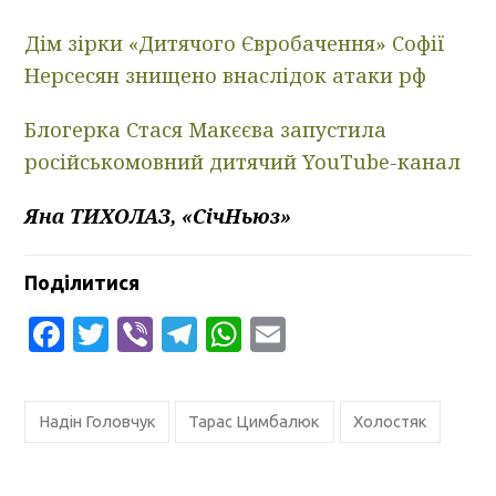
Дім зірки «Дитячого Євробачення» Софії
Нерсесян знищено внаслідок атаки рф
Блогерка Стася Макєєва запустила
російськомовний дитячий YouTube-канал
Яна ТИХОЛАЗ, «СічНьюз»
Поділитися
Facebook
Twitter
Viber
Telegram
WhatsApp
Email
Надін Головчук
Тарас Цимбалюк
Холостяк