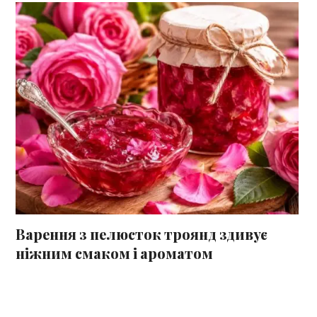
Варення з пелюсток троянд здивує
ніжним смаком і ароматом