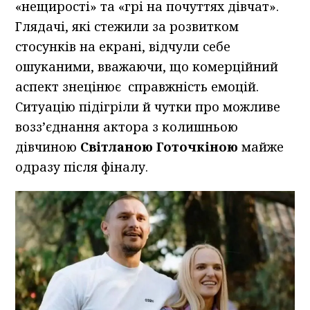
«нещирості» та «грі на почуттях дівчат».
Глядачі, які стежили за розвитком
стосунків на екрані, відчули себе
ошуканими, вважаючи, що комерційний
аспект знецінює справжність емоцій.
Ситуацію підігріли й чутки про можливе
возз’єднання актора з колишньою
дівчиною
Світланою Готочкіною
майже
одразу після фіналу.