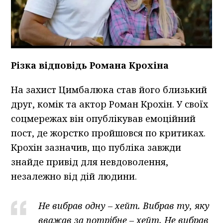
Різка відповідь Романа Крохіна
На захист Цимбалюка став його близький
друг, комік та актор Роман Крохін. У своїх
соцмережах він опублікував емоційний
пост, де жорстко пройшовся по критиках.
Крохін зазначив, що публіка завжди
знайде привід для невдоволення,
незалежно від дій людини.
Не вибрав одну – хейт. Вибрав ту, яку
вважав за потрібне – хейт. Не вибрав