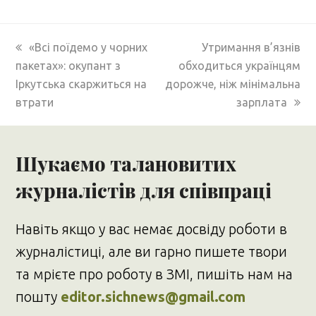
previous
next
«Всі поїдемо у чорних
Утримання в’язнів
post:
post:
пакетах»: окупант з
обходиться українцям
Іркутська скаржиться на
дорожче, ніж мінімальна
втрати
зарплата
Шукаємо талановитих
журналістів для співпраці
Навіть якщо у вас немає досвіду роботи в
журналістиці, але ви гарно пишете твори
та мрієте про роботу в ЗМІ, пишіть нам на
пошту
editor.sichnews@gmail.com