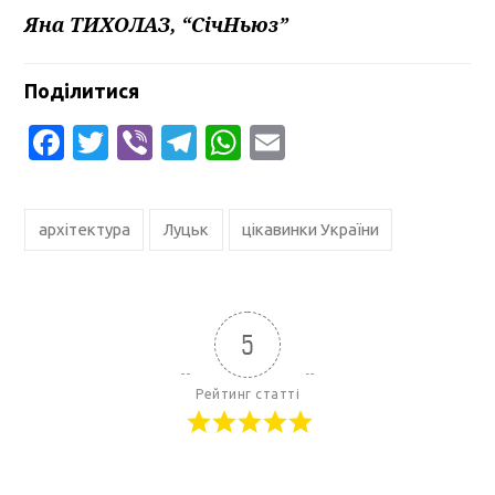
Яна ТИХОЛАЗ, “СічНьюз”
Поділитися
Facebook
Twitter
Viber
Telegram
WhatsApp
Email
архітектура
Луцьк
цікавинки України
5
Рейтинг статті