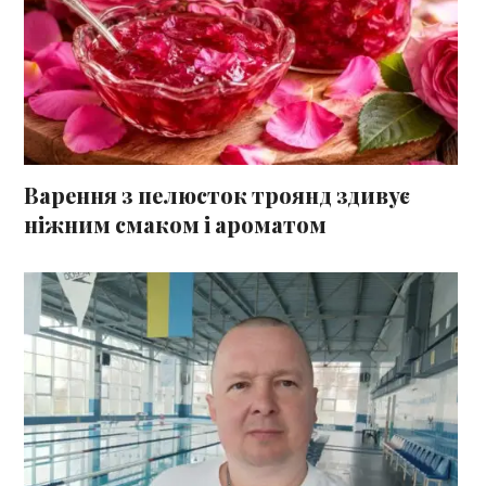
Варення з пелюсток троянд здивує
ніжним смаком і ароматом