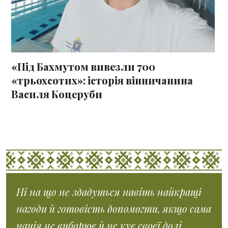
«Під Бахмутом вивезли 700
«трьохсотих»: історія вінничанина
Василя Коцеруби
Ні на що не здадуться навіть найкращі
нагоди й готовість допомогти, якщо сама
нація не виборює й не кує своєї долі