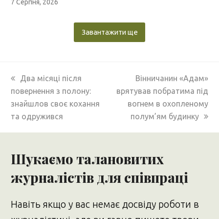
7 Серпня, 2026
Завантажити ще
previous
next
Два місяці після
Вінничанин «Адам»
post:
post:
повернення з полону:
врятував побратима під
знайшлов своє кохання
вогнем в охопленому
та одружився
полум’ям будинку
Шукаємо талановитих
журналістів для співпраці
Навіть якщо у вас немає досвіду роботи в