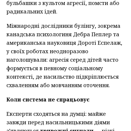
бульбашки з культом агресії, помсти або
радикальних ідей.
Міжнародні дослідники булінгу, зокрема
канадська психологиня Дебра Пеплер та
американська науковиця Дороті Еспелаж,
у своїх роботах неодноразово
наголошували: агресія серед дітей часто
формується в певному соціальному
контексті, де насильство підкріплюється
схваленням або мовчанням оточення.
Коли система не спрацьовує
Експерти сходяться на думці: майже
завжди перед насильницькими діями
з’являються
тривожні сигнали
— різкі