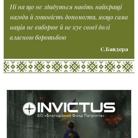
Ні на що не здадуться навіть найкращі
нагоди й готовість допомогти, якщо сама
нація не виборює й не кує своєї долі
власною боротьбою
С.Бандера