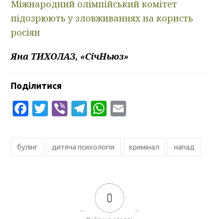
Міжнародний олімпійський комітет
підозрюють у зловживаннях на користь
росіян
Яна ТИХОЛАЗ, «СічНьюз»
Поділитися
Facebook
Twitter
Viber
Telegram
WhatsApp
Email
булінг
дитяча психологія
кримінал
напад
0