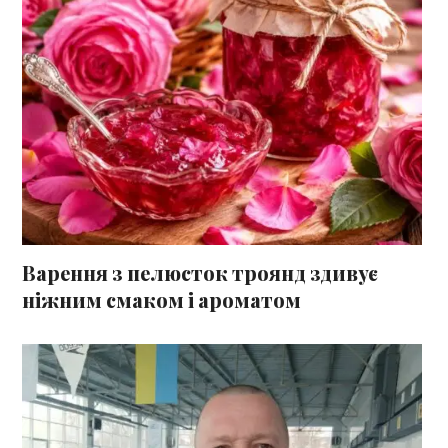
Варення з пелюсток троянд здивує
ніжним смаком і ароматом