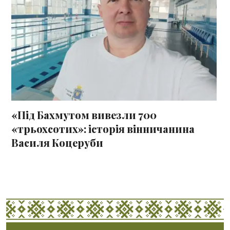
«Під Бахмутом вивезли 700
«трьохсотих»: історія вінничанина
Василя Коцеруби