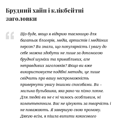
Брудний хайп і клікбейтні
заголовки
Що буде, якщо я відкрию таємницю для
багатьох блогерів, медіа, артистів і медійних
персон? Ви знали, що популярність і увагу до
себе можна здобути не лише за допомогою
брудної шуміхи та привабливих, але
неправдивих заголовків? Якщо ви вже
використовуєте подібні методи, це лише
свідчить про вашу неспроможність
привернути увагу іншими способами. Ви –
мильна бульбашка, яка рано чи пізно лопне.
Для людей ви не є ні чимось особливим, ні
компетентним. Вас не цінують за творчість і
не поважають. Я завершую свою промову.
Дякую всім, я пішла випити кокосового