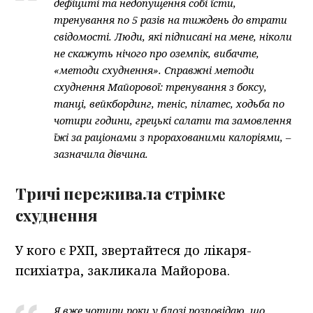
дефіциті та недопущення собі їсти,
тренування по 5 разів на тиждень до втрати
свідомості. Люди, які підписані на мене, ніколи
не скажуть нічого про оземпік, вибачте,
«методи схуднення». Справжні методи
схуднення Майорової: тренування з боксу,
танці, вейкбординг, теніс, пілатес, ходьба по
чотири години, грецькі салати та замовлення
їжі за раціонами з прорахованими калоріями, –
зазначила дівчина.
Тричі переживала стрімке
схуднення
У кого є РХП, звертайтеся до лікаря-
психіатра, закликала Майорова.
Я вже чотири роки у блозі розповідаю, що