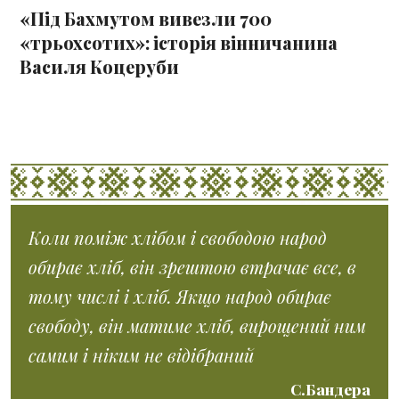
«Під Бахмутом вивезли 700
«трьохсотих»: історія вінничанина
Василя Коцеруби
Коли поміж хлібом і свободою народ
обирає хліб, він зрештою втрачає все, в
тому числі і хліб. Якщо народ обирає
свободу, він матиме хліб, вирощений ним
самим і ніким не відібраний
С.Бандера