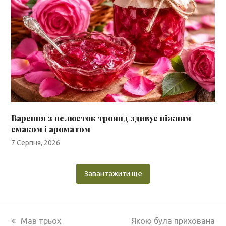
Варення з пелюсток троянд здивує ніжним
смаком і ароматом
7 Серпня, 2026
Завантажити ще
previous
next
Мав трьох
Якою була прихована