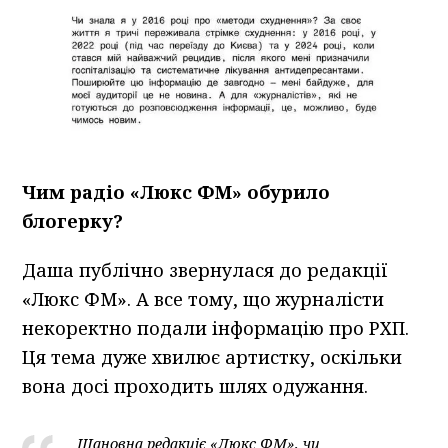
Чим радіо «Люкс ФМ» обурило
блогерку?
Даша публічно звернулася до редакції
«Люкс ФМ». А все тому, що журналісти
некоректно подали інформацію про РХП.
Ця тема дуже хвилює артистку, оскільки
вона досі проходить шлях одужання.
Шановна редакціє «Люкс ФМ», чи