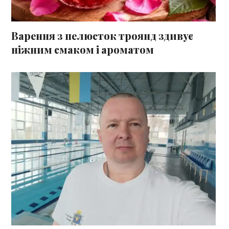
Варення з пелюсток троянд здивує
ніжним смаком і ароматом