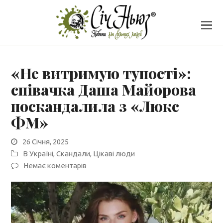
«Не витримую тупості»:
співачка Даша Майорова
поскандалила з «Люкс
ФМ»
26 Січня, 2025
В Україні
,
Скандали
,
Цікаві люди
Немає коментарів