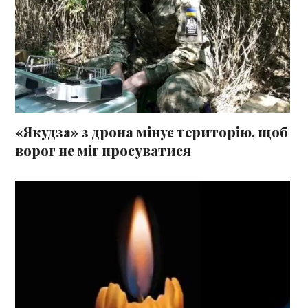
«Якудза» з дрона мінує територію, щоб
ворог не міг просуватися