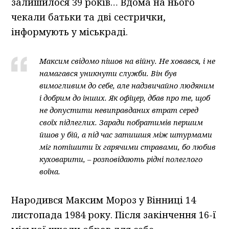
залишилося 39 років… Вдома на нього
чекали батьки та дві сестрички,
інформують у міськраді.
Максим свідомо пішов на війну. Не ховався, і не
намагався уникнути служби. Він був
вимогливим до себе, але надзвичайно людяним
і добрим до інших. Як офіцер, дбав про те, щоб
не допустити невиправданих втрат серед
своїх підлеглих. Заради побратимів першим
йшов у бій, а під час затишшя між штурмами
міг потішити їх гарячими стравами, бо любив
куховарити, – розповідають рідні полеглого
воїна.
Народився Максим Мороз у Вінниці 14
листопада 1984 року. Після закінчення 16-ї