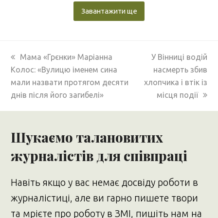
Завантажити ще
previous
next
Мама «Грєнки» Маріанна
У Вінниці водій
post:
post:
Колос: «Вулицю іменем сина
насмерть збив
мали назвати протягом десяти
хлопчика і втік із
днів після його загибелі»
місця події
Шукаємо талановитих
журналістів для співпраці
Навіть якщо у вас немає досвіду роботи в
журналістиці, але ви гарно пишете твори
та мрієте про роботу в ЗМІ, пишіть нам на