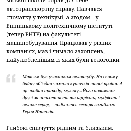
міської школи обрав для себе
автотранспортну справу. Навчався
спочатку у технікумі, а згодом – у
Вінницькому політехнічному інституті
(тепер ВНТУ) на факультеті
машинобудування. Працював у різних
компаніях, мав і чимало захоплень,
найулюбленішим із яких були велогонки.
Максим був учасником велоклубу. На своєму
байку об’їздив чимало куточків нашої країни. А
ще любив природу, музику…Його поважали
друзі за шляхетність та щирість, мудрість і
велике серце, – поділилась сестра загиблого
Героя Наталія.
Глибокі співчуття рідним та близьким.