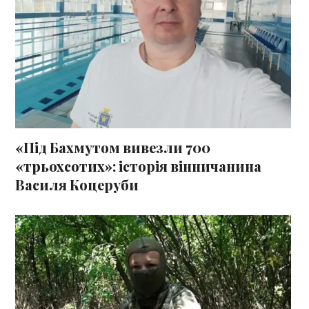
«Під Бахмутом вивезли 700
«трьохсотих»: історія вінничанина
Василя Коцеруби