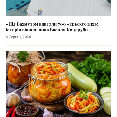
«Під Бахмутом вивезли 700 «трьохсотих»:
історія вінничанина Василя Коцеруби
6 Серпня, 2026