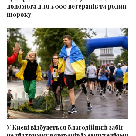
допомога для 4 000 ветеранів та родин
щороку
У Києві відбудеться благодійний забіг
на підтримку ветеранів із ампутаціями