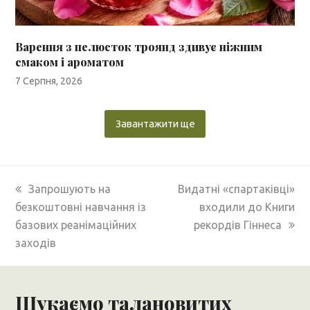
Варення з пелюсток троянд здивує ніжним
смаком і ароматом
7 Серпня, 2026
Завантажити ще
previous
next
Запрошують на
Видатні «спартаківці»
post:
post:
безкоштовні навчання із
входили до Книги
базових реанімаційних
рекордів Гіннеса
заходів
Шукаємо талановитих