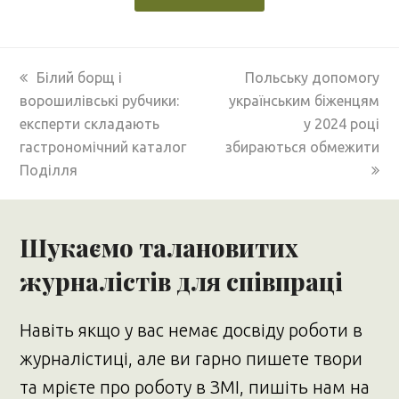
previous
next
Білий борщ і
Польську допомогу
post:
post:
ворошилівські рубчики:
українським біженцям
експерти складають
у 2024 році
гастрономічний каталог
збираються обмежити
Поділля
Шукаємо талановитих
журналістів для співпраці
Навіть якщо у вас немає досвіду роботи в
журналістиці, але ви гарно пишете твори
та мрієте про роботу в ЗМІ, пишіть нам на