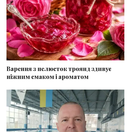
Варення з пелюсток троянд здивує
ніжним смаком і ароматом