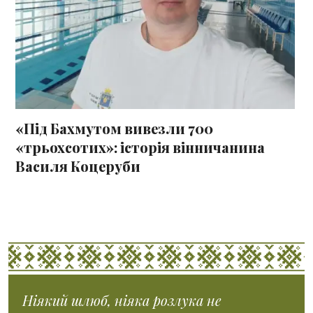
«Під Бахмутом вивезли 700
«трьохсотих»: історія вінничанина
Василя Коцеруби
Ніякий шлюб, ніяка розлука не