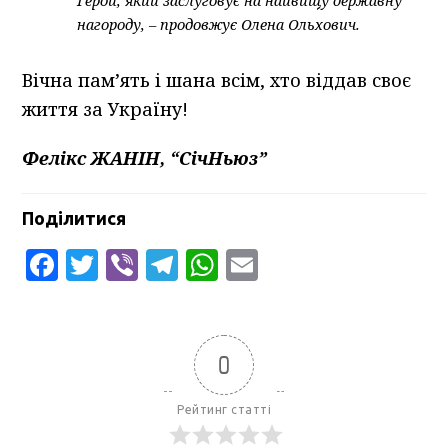
нагороду, – продовжує Олена Ольхович.
Вічна пам’ять і шана всім, хто віддав своє
життя за Україну!
Фелікс ЖАНІН, “СічНьюз”
Поділитися
Facebook
Twitter
Viber
Telegram
WhatsApp
Email
0
Рейтинг статті