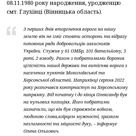
08.11.1980 року народження, уродженцю
смт. Глухівці (Вінницька область).
З перших днів вторгнення ворога на нашу
землю він не зміг стояти осторонь та відразу
поповнив ряди добровольців-захисників
України. Служив у 61 ОМБр, 101 батальйону, 3
роті, 2 взводу. Разом з побратимами боронив
цілісність нашої держави та витісняв ворога з
населених пунктів Миколаївської та
Херсонської областей. Наприкінці серпня 2022
року розпочався контрнаступ на Херсонському
напрямку. Від початку і до кінця Олександр був
на нульових позиціях. Його побратими
зазначили, що він був справжнім воїном,
людиною слова,взірцем мужності, зразком
незламності та міцності духу, – інформує
Олена Ольхович.