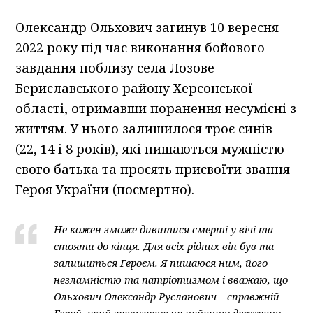
Олександр Ольхович загинув 10 вересня
2022 року під час виконання бойового
завдання поблизу села Лозове
Бериславського району Херсонської
області, отримавши поранення несумісні з
життям. У нього залишилося троє синів
(22, 14 і 8 років), які пишаються мужністю
свого батька та просять присвоїти звання
Героя України (посмертно).
Не кожен зможе дивитися смерті у вічі та
стояти до кінця. Для всіх рідних він був та
залишиться Героєм. Я пишаюся ним, його
незламністю та патріотизмом і вважаю, що
Ольхович Олександр Русланович – справжній
Герой, який заслуговує на найвищу державну