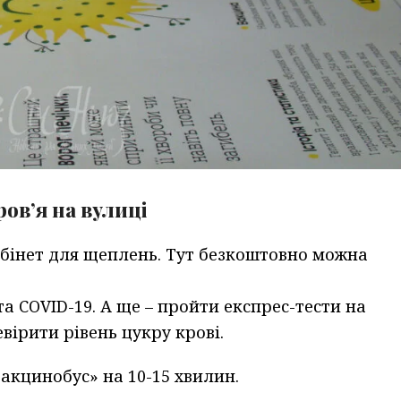
ов’я на вулиці
бінет для щеплень. Тут безкоштовно можна
а COVID-19. А ще – пройти експрес-тести на
евірити рівень цукру крові.
Вакцинобус» на 10-15 хвилин.