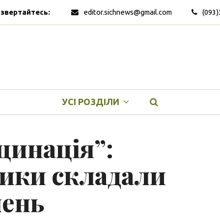
 звертайтесь:
editor.sichnews@gmail.com
(093)
УСІ РОЗДІЛИ
цинація”:
ики складали
лень