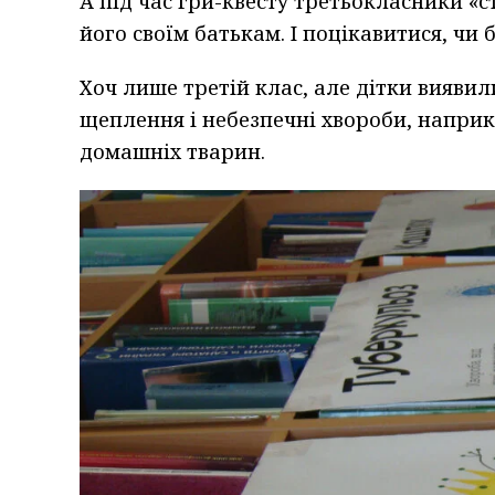
А під час гри-квесту третьокласники 
його своїм батькам. І поцікавитися, чи
Хоч лише третій клас, але дітки виявили
щеплення і небезпечні хвороби, наприк
домашніх тварин.