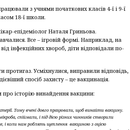
ацювали з учнями початкових класів 4-ї і 9-ї
ласом 18-ї школи.
ікар-епідеміолог Наталя Гриньова.
авчалися. Все – ігровій формі. Наприклад, на
 від інфекційних хвороб, діти відповідали по-
ти протигаз. Усміхнулися, виправили відповідь,
дієвіший спосіб захисту – це вакцинація.
м про історію винайдення вакцини:
актерії. Тому вчені довго працювали, щоб винайти вакцину.
ікроба, спіймали, і під дією різних чинників створили
же, і коли нам роблять щеплення вакциною з оцією