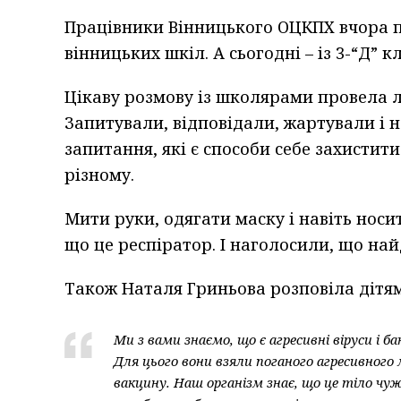
Працівники Вінницького ОЦКПХ вчора пр
вінницьких шкіл. А сьогодні – із 3-“Д” к
Цікаву розмову із школярами провела л
Запитували, відповідали, жартували і н
запитання, які є способи себе захистити
різному.
Мити руки, одягати маску і навіть носи
що це респіратор. І наголосили, що най
Також Наталя Гриньова розповіла дітя
Ми з вами знаємо, що є агресивні віруси і б
Для цього вони взяли поганого агресивного м
вакцину. Наш організм знає, що це тіло чу