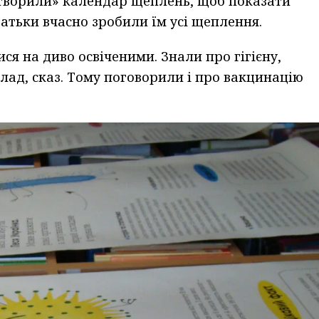
«створили» календар щеплень, щоб показати
 батьки вчасно зробили їм усі щеплення.
ся на диво освіченими. Знали про гігієну,
лад, сказ. Тому поговорили і про вакцинацію