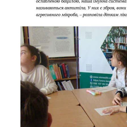
ослабленою бацилою, наша імунна система 
називаються антитіла. У них є зброя, вон
агресивного мікроба, – розповіла діткам лік