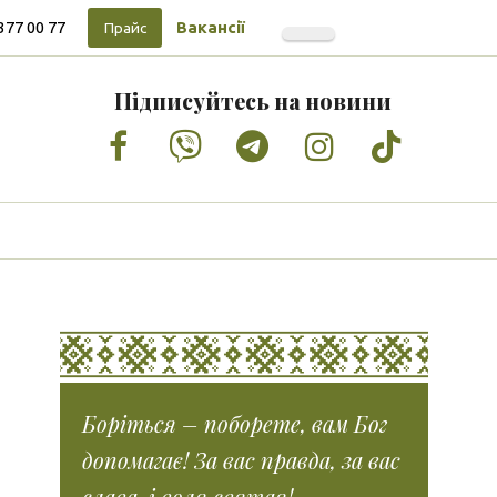
377 00 77
Вакансії
Прайс
Підписуйтесь на новини
Facebook
Vimeo
Tumblr
Instagram
Tiktok
Боріться – поборете, вам Бог
допомагає! За вас правда, за вас
слава, і воля святая!