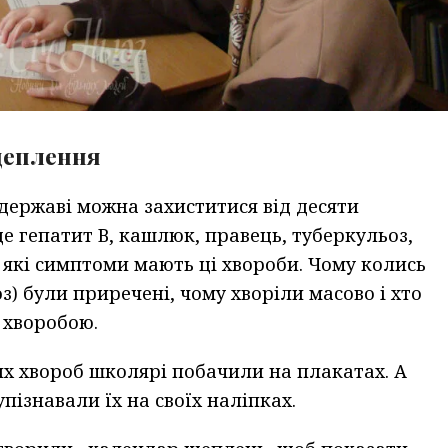
щеплення
державі можна захиститися від десяти
е гепатит В, кашлюк, правець, туберкульоз,
, які симптоми мають ці хвороби. Чому колись
з) були приречені, чому хворіли масово і хто
 хворобою.
их хвороб школярі побачили на плакатах. А
упізнавали їх на своїх наліпках.