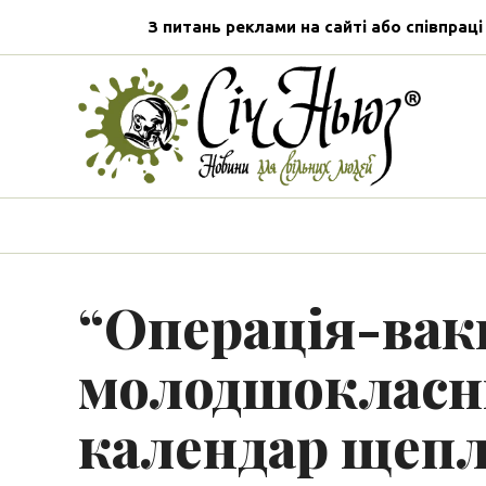
З питань реклами на сайті або співпраці
“Операція-вак
молодшокласн
календар щеп