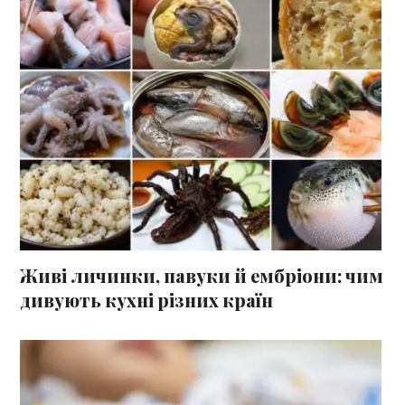
Живі личинки, павуки й ембріони: чим
дивують кухні різних країн