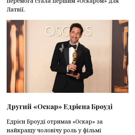
перемога стала першим «Оскаром» для
Латвії.
Другий «Оскар» Едрієна Броуді
Едрієн Броуді отримав «Оскар» за
найкращу чоловічу роль у фільмі