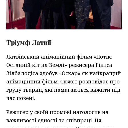
Тріумф Латвії
Латвійський анімаційний фільм «Потік.
Останній кіт на Землі» режисера Гінтса
Зілбалодіса здобув «Оскар» як найкращий
анімаційний фільм. Сюжет розповідає про
групу тварин, які намагаються вижити під
час повені.
Режисер у своїй промові наголосив на
важливості єдності та співпраці. Ця