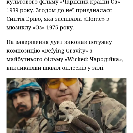
культового фільму «Чарівник країни Оз»
1939 року. Згодом до неї приєдналася
Синтія Еріво, яка заспівала «Home» з
мюзиклу «Оз» 1975 року.
На завершення дует виконав потужну
композицію «Defying Gravity» з
майбутнього фільму «Wicked: Чародійка»,
викликавши шквал оплесків у залі.