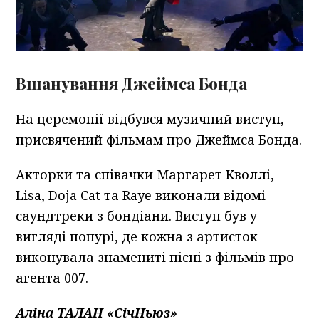
Вшанування Джеймса Бонда
На церемонії відбувся музичний виступ,
присвячений фільмам про Джеймса Бонда.
Акторки та співачки Маргарет Кволлі,
Lisa, Doja Cat та Raye виконали відомі
саундтреки з бондіани. Виступ був у
вигляді попурі, де кожна з артисток
виконувала знамениті пісні з фільмів про
агента 007.
Аліна ТАЛАН «СічНьюз»