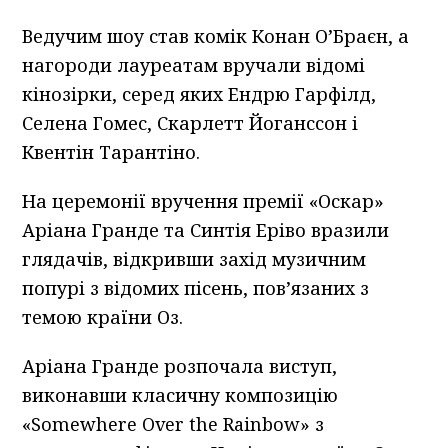
Ведучим шоу став комік Конан О’Браєн, а
нагороди лауреатам вручали відомі
кінозірки, серед яких Ендрю Гарфілд,
Селена Гомес, Скарлетт Йоганссон і
Квентін Тарантіно.
На церемонії вручення премії «Оскар»
Аріана Гранде та Синтія Еріво вразили
глядачів, відкривши захід музичним
попурі з відомих пісень, пов’язаних з
темою країни Оз.
Аріана Гранде розпочала виступ,
виконавши класичну композицію
«Somewhere Over the Rainbow» з