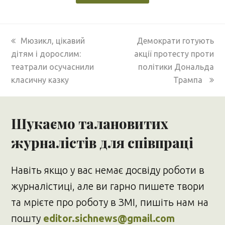
previous
next
Мюзикл, цікавий
Демократи готують
post:
post:
дітям і дорослим:
акції протесту проти
театрали осучаснили
політики Дональда
класичну казку
Трампа
Шукаємо талановитих
журналістів для співпраці
Навіть якщо у вас немає досвіду роботи в
журналістиці, але ви гарно пишете твори
та мрієте про роботу в ЗМІ, пишіть нам на
пошту
editor.sichnews@gmail.com