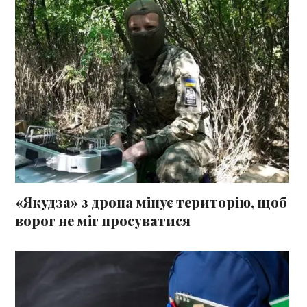
«Якудза» з дрона мінує територію, щоб
ворог не міг просуватися