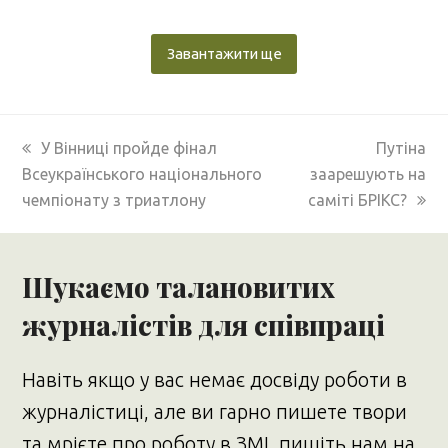
Завантажити ще
previous
next
У Вінниці пройде фінал
Путіна
post:
post:
Всеукраїнського національного
заарешують на
чемпіонату з триатлону
саміті БРІКС?
Шукаємо талановитих
журналістів для співпраці
Навіть якщо у вас немає досвіду роботи в
журналістиці, але ви гарно пишете твори
та мрієте про роботу в ЗМІ, пишіть нам на