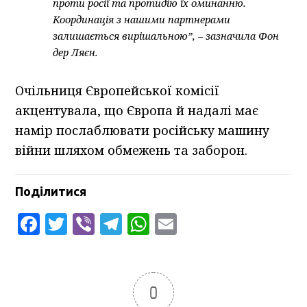
проти росії та протидію їх оминанню.
Координація з нашими партнерами
залишається вирішальною”, – зазначила Фон
дер Ляєн.
Очільниця Європейської комісії
акцентувала, що Європа й надалі має
намір послаблювати російську машину
війни шляхом обмежень та заборон.
Поділитися
Facebook
Twitter
Viber
Telegram
WhatsApp
Email
0