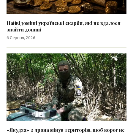
Найвідоміші українські скарби, які не вдалося
знайти донині
6 Серпня, 2026
«Якудза» з дрона мінує територію, щоб ворог не