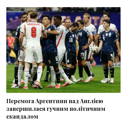
Перемога Аргентини над Англією
завершилася гучним політичним
скандалом