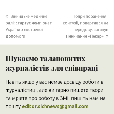
previous
next
Вінницьке медичне
Попри поранення і
post:
post:
ралі: стартує чемпіонат
контузії, повертався на
України з екстреної
передову: загинув
допомоги
вінничанин «Пекар»
Шукаємо талановитих
журналістів для співпраці
Навіть якщо у вас немає досвіду роботи в
журналістиці, але ви гарно пишете твори
та мрієте про роботу в ЗМІ, пишіть нам на
пошту
editor.sichnews@gmail.com