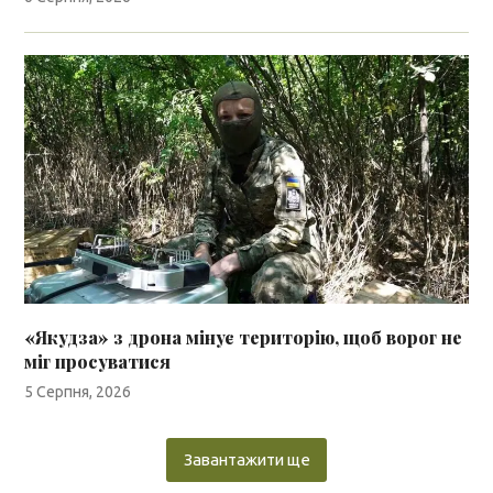
«Якудза» з дрона мінує територію, щоб ворог не
міг просуватися
5 Серпня, 2026
Завантажити ще