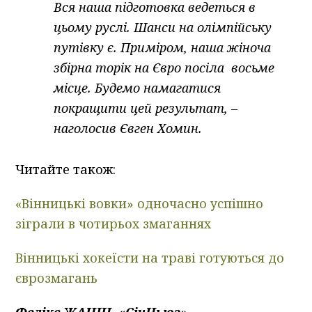
Вся наша підготовка ведеться в
цьому руслі. Шанси на олімпійську
путівку є. Приміром, наша жіноча
збірна торік на Євро посіла восьме
місце. Будемо намагатися
покращити цей результат, –
наголосив Євген Хомин.
Читайте також:
«Вінницькі вовки» одночасно успішно
зіграли в чотирьох змаганнях
Вінницькі хокеїсти на траві готуються до
єврозмагань
Фелікс ЖАНІН, «СічНьюз»