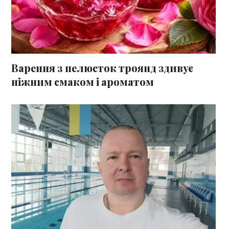
Варення з пелюсток троянд здивує
ніжним смаком і ароматом