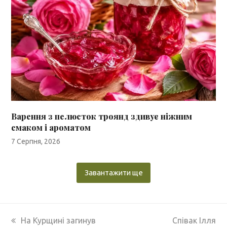
Варення з пелюсток троянд здивує ніжним
смаком і ароматом
7 Серпня, 2026
Завантажити ще
previous
next
На Курщині загинув
Співак Ілля