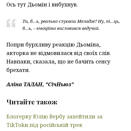
Ось тут Дьомін і вибухнув.
Ти, б…ь, реально слухаєш Меладзе? Ну, пі…ць,
б…ь, – емоційно висловився ведучий.
Попри бурхливу реакцію Дьоміна,
акторка не відмовилася від своїх слів.
Навпаки, сказала, що не бачить сенсу
брехати.
Аліна ТАЛАН, “СічНьюз”
Читайте також
Блогерку Юлію Вербу захейтили за
TikTokи під російській трек