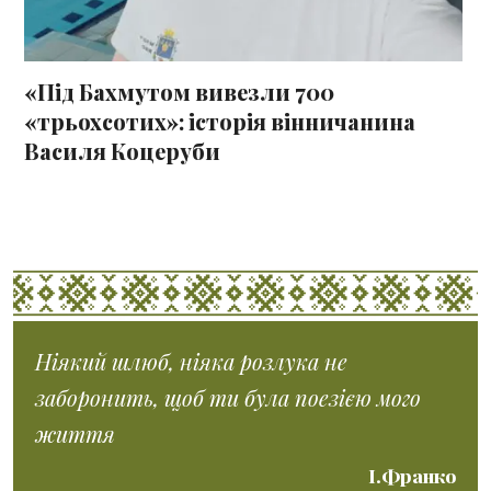
«Під Бахмутом вивезли 700
«трьохсотих»: історія вінничанина
Василя Коцеруби
Ніякий шлюб, ніяка розлука не
заборонить, щоб ти була поезією мого
життя
І.Франко