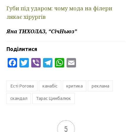
Губи під ударом: чому мода на філери
лякає хірургів
Яна ТИХОЛАЗ, “СічНьюз”
Поділитися
Facebook
Twitter
Viber
Telegram
WhatsApp
Email
Есті Рогова
канабіс
критика
реклама
скандал
Тарас Цимбалюк
5