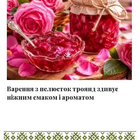
Варення з пелюсток троянд здивує
ніжним смаком і ароматом