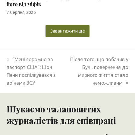
його від міфів
7 Серпня, 2026
Завантажити ще
previous
next
“Мені соромно за
Після того, що побачив у
post:
post:
паспорт США”: Шон
Бучі, повернення до
Пенн поспілкувався з
мирного життя стало
воїнами ЗСУ
неможливим
Шукаємо талановитих
журналістів для співпраці