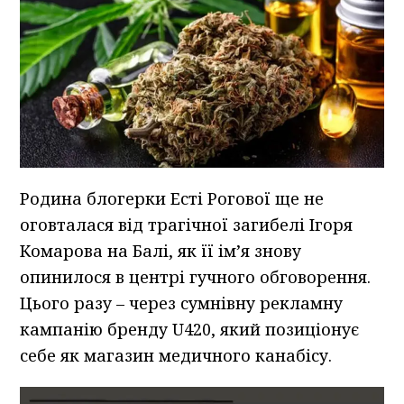
Родина блогерки Есті Рогової ще не
оговталася від трагічної загибелі Ігоря
Комарова на Балі, як її ім’я знову
опинилося в центрі гучного обговорення.
Цього разу – через сумнівну рекламну
кампанію бренду U420, який позиціонує
себе як магазин медичного канабісу.