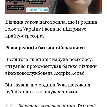
Дівчина також наголосила, що її родина
воює за Україну і вона не підтримує
країну-агресорку.
Різка реакція батька-військового
Після того як історія набула розголосу,
ситуацію прокоментував батько дівчини –
військовослужбовець Андрій Кольб.
Він заявив, що родина була шокована
публікацією та звинуваченнями.
Звичайно, мені неприємно. Там той