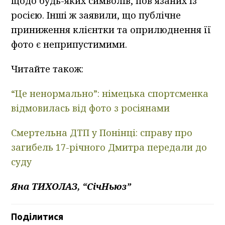
щодо будь-яких символів, пов’язаних із
росією. Інші ж заявили, що публічне
приниження клієнтки та оприлюднення її
фото є неприпустимими.
Читайте також:
“Це ненормально”: німецька спортсменка
відмовилась від фото з росіянами
Смертельна ДТП у Понінці: справу про
загибель 17-річного Дмитра передали до
суду
Яна ТИХОЛАЗ, “СічНьюз”
Поділитися