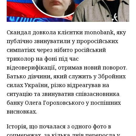
Скандал довкола клієнтки monobank, яку
публічно звинуватили у проросійських
симпатіях через нібито російський
триколор на фоні під час
відеоверифікації, отримав новий поворот.
Батько дівчини, який служить у Збройних
силах України, різко відреагував на
ситуацію та звинуватив співзасновника
банку Олега Гороховського у поспішних
висновках.
Історія, що почалася з одного фото в
соцмережах, за кілька днів переросла у