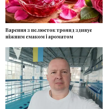
Варення з пелюсток троянд здивує
ніжним смаком і ароматом