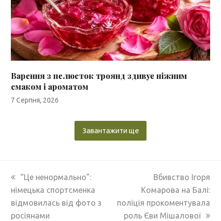
Варення з пелюсток троянд здивує ніжним
смаком і ароматом
7 Серпня, 2026
Завантажити ще
previous
next
“Це ненормально”:
Вбивство Ігоря
post:
post:
німецька спортсменка
Комарова на Балі:
відмовилась від фото з
поліція прокоментувала
росіянами
роль Єви Мішалової