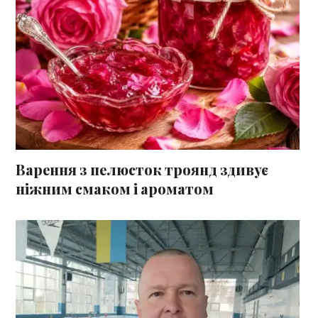
Варення з пелюсток троянд здивує
ніжним смаком і ароматом