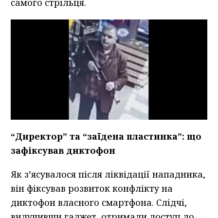
самого стрільця.
“Директор” та “заїдена пластинка”: що
зафіксував диктофон
Як з’ясувалося після ліквідації нападника,
він фіксував розвиток конфлікту на
диктофон власного смартфона. Слідчі,
вилучивши гаджет, отримали доступ до