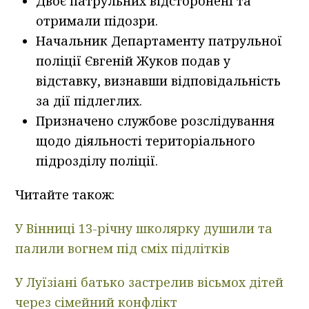
Двоє патрульних відсторонені та
отримали підозри.
Начальник Департаменту патрульної
поліції Євгеній Жуков подав у
відставку, визнавши відповідальність
за дії підлеглих.
Призначено службове розслідування
щодо діяльності територіального
підрозділу поліції.
Читайте також:
У Вінниці 13-річну школярку душили та
палили вогнем під сміх підлітків
У Луїзіані батько застрелив вісьмох дітей
через сімейний конфлікт