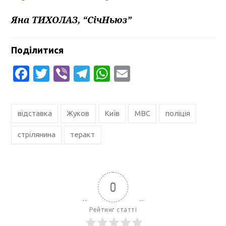
Яна ТИХОЛАЗ, “СічНьюз”
Поділитися
Facebook
Twitter
Viber
Telegram
WhatsApp
Email
відставка
Жуков
Київ
МВС
поліція
стрілянина
теракт
0
Рейтинг статті