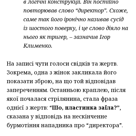
в логічні конструкції. Він постійно
повторював слово “директор”. Схоже,
саме так його іронічно називав сусід
із шостого поверху, і це слово діяло на
нього як тригер, – зазначив Ігор
Клименко.
На записі чути голоси свідків та жертв.
Зокрема, одна з жінок закликала його
показати зброю, на що той відповідав
запереченням. Останньою краплею, після
якої почалася стрілянина, стала фраза
однієї з жертв: “
Шо, пластинка заїла?”
,
сказана у відповідь на нескінченне
бурмотіння нападника про “директора”.