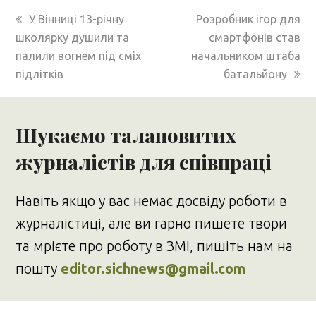
previous
next
У Вінниці 13-річну
Розробник ігор для
post:
post:
школярку душили та
смартфонів став
палили вогнем під сміх
начальником штаба
підлітків
батальйону
Шукаємо талановитих
журналістів для співпраці
Навіть якщо у вас немає досвіду роботи в
журналістиці, але ви гарно пишете твори
та мрієте про роботу в ЗМІ, пишіть нам на
пошту
editor.sichnews@gmail.com