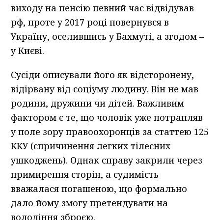
виходу на пенсію певний час відвідував
рф, проте у 2017 році повернувся в
Україну, оселившись у Бахмуті, а згодом –
у Києві.
Сусіди описували його як відсторонену,
відірвану від соціуму людину. Він не мав
родини, дружини чи дітей. Важливим
фактором є те, що чоловік уже потрапляв
у поле зору правоохоронців за статтею 125
ККУ (спричинення легких тілесних
ушкоджень). Однак справу закрили через
примирення сторін, а судимість
вважалася погашеною, що формально
дало йому змогу претендувати на
володіння зброєю.