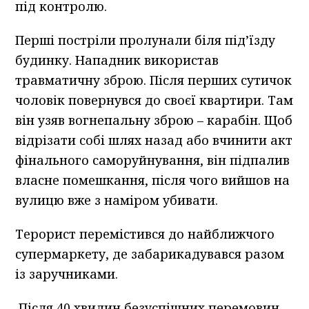
під контролю.
Перші постріли пролунали біля під’їзду
будинку. Нападник використав
травматичну зброю. Після перших сутичок
чоловік повернувся до своєї квартири. Там
він узяв вогнепальну зброю – карабін. Щоб
відрізати собі шлях назад або вчинити акт
фінального саморуйнування, він підпалив
власне помешкання, після чого вийшов на
вулицю вже з наміром убивати.
Терорист перемістився до найближчого
супермаркету, де забарикадувався разом
із заручниками.
Після 40 хвилин безуспішних перемовин