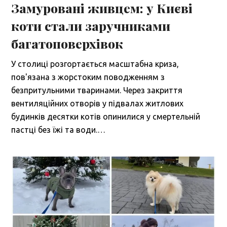
Замуровані живцем: у Києві
коти стали заручниками
багатоповерхівок
У столиці розгортається масштабна криза,
пов'язана з жорстоким поводженням з
безпритульними тваринами. Через закриття
вентиляційних отворів у підвалах житлових
будинків десятки котів опинилися у смертельній
пастці без їжі та води.…