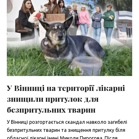
У Вінниці на території лікарні
знищили притулок для
безпритульних тварин
У Вінниці розгортається скандал навколо загибелі
безпритульних тварин та знищення притулку біля
обласної лікарні імені Миколи Пирогова. Після