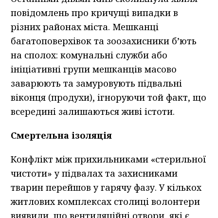
повідомлень про кричущі випадки в
різних районах міста. Мешканці
багатоповерхівок та зоозахисники б’ють
на сполох: комунальні служби або
ініціативні групи мешканців масово
заварюють та замуровують підвальні
віконця (продухи), ігноруючи той факт, що
всередині залишаються живі істоти.
Смертельна ізоляція
Конфлікт між прихильниками «стерильної
чистоти» у підвалах та захисниками
тварин перейшов у гарячу фазу. У кількох
житлових комплексах столиці волонтери
виявили, що вентиляційні отвори, які є