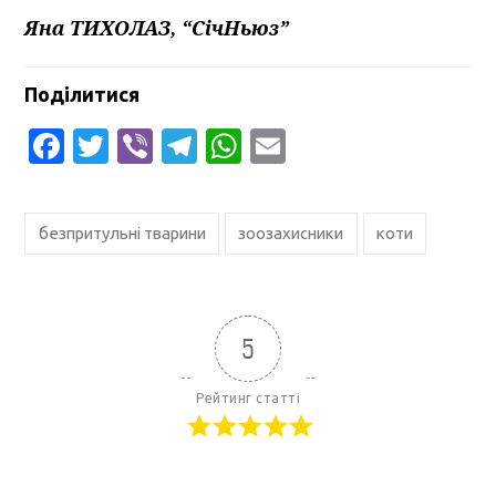
Яна ТИХОЛАЗ, “СічНьюз”
Поділитися
Facebook
Twitter
Viber
Telegram
WhatsApp
Email
безпритульні тварини
зоозахисники
коти
5
Рейтинг статті