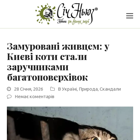
Замуровані живцем: у
Києві коти стали
заручниками
багатоповерхівок
28 Січня, 2026
В Україні
,
Природа
,
Скандали
Немає коментарів