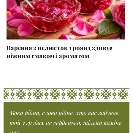
Варення з пелюсток троянд здивує
ніжним смаком і ароматом
Мова рідна, слово рідне, хто вас забуває,
той у грудях не серденько, тільки камінь
має