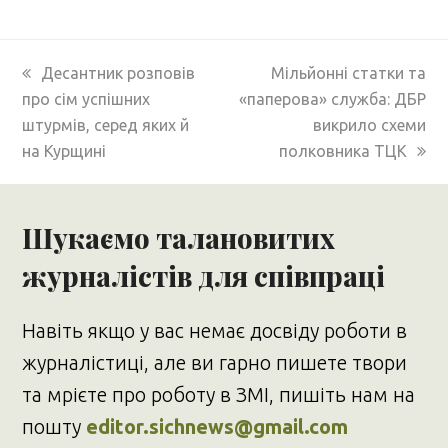
previous
next
Десантник розповів
Мільйонні статки та
post:
post:
про сім успішних
«паперова» служба: ДБР
штурмів, серед яких й
викрило схеми
на Курщині
полковника ТЦК
Шукаємо талановитих
журналістів для співпраці
Навіть якщо у вас немає досвіду роботи в
журналістиці, але ви гарно пишете твори
та мрієте про роботу в ЗМІ, пишіть нам на
пошту
editor.sichnews@gmail.com