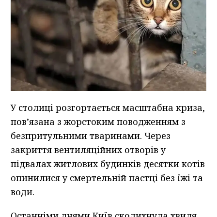
У столиці розгортається масштабна криза,
пов’язана з жорстоким поводженням з
безпритульними тваринами. Через
закриття вентиляційних отворів у
підвалах житлових будинків десятки котів
опинилися у смертельній пастці без їжі та
води.
Останніми днями Київ сколихнула хвиля