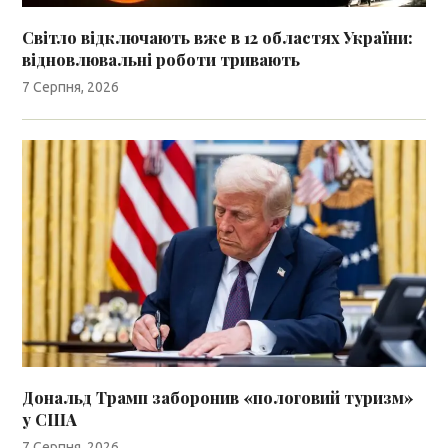
Світло відключають вже в 12 областях України:
відновлювальні роботи тривають
7 Серпня, 2026
Дональд Трамп заборонив «пологовий туризм»
у США
7 Серпня, 2026