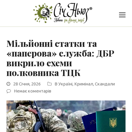
Мільйонні статки та
«паперова» служба: ДБР
викрило схеми
полковника ТЦК
28 Січня, 2026
В Україні
,
Кримінал
,
Скандали
Немає коментарів