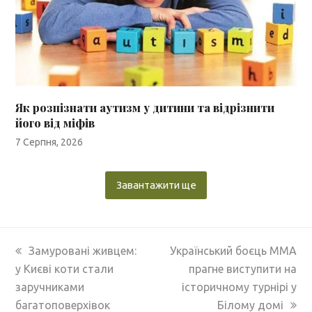
Як розпізнати аутизм у дитини та відрізнити
його від міфів
7 Серпня, 2026
Завантажити ще
previous
next
Замуровані живцем:
Український боєць MMA
post:
post:
у Києві коти стали
прагне виступити на
заручниками
історичному турнірі у
багатоповерхівок
Білому домі