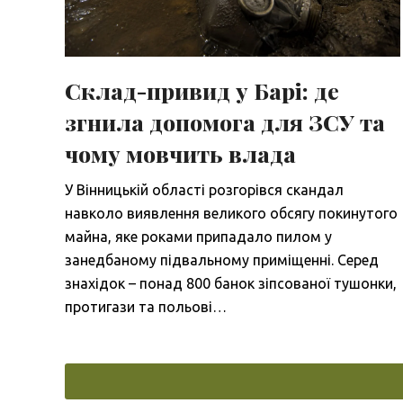
Склад-привид у Барі: де
згнила допомога для ЗСУ та
чому мовчить влада
У Вінницькій області розгорівся скандал
навколо виявлення великого обсягу покинутого
майна, яке роками припадало пилом у
занедбаному підвальному приміщенні. Серед
знахідок – понад 800 банок зіпсованої тушонки,
протигази та польові…