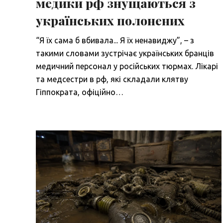
медики рф знущаються з
українських полонених
“Я їх сама б вбивала... Я їх ненавиджу”, – з
такими словами зустрічає українських бранців
медичний персонал у російських тюрмах. Лікарі
та медсестри в рф, які складали клятву
Гіппократа, офіційно…