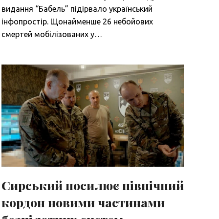
видання “Бабель” підірвало український
інфопростір. Щонайменше 26 небойових
смертей мобілізованих у…
Сирський посилює північний
кордон новими частинами