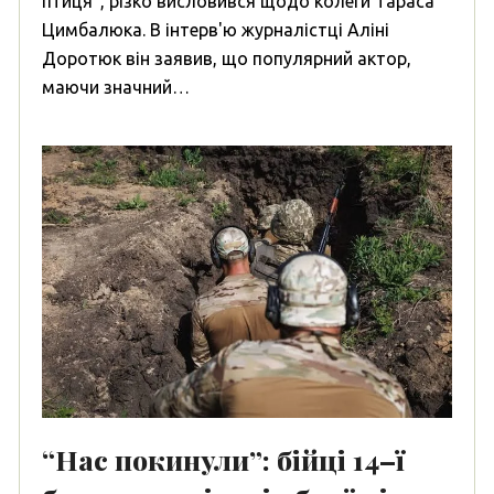
птиця”, різко висловився щодо колеги Тараса
Цимбалюка. В інтерв'ю журналістці Аліні
Доротюк він заявив, що популярний актор,
маючи значний…
“Нас покинули”: бійці 14–ї