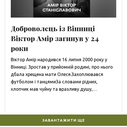
Доброволець із Вінниці
Віктор Амір загинув у 24
роки
Віктор Амір народився 16 липня 2000 року у
Вінниці. Зростав у прийомній родині, про нього
дбала хрещена мати Олеся.Захоплювався
футболом і танцямиЗа словами рідних,
хлопчик мав чуйну та вразливу душу,…
ЗАВАНТАЖИТИ ЩЕ