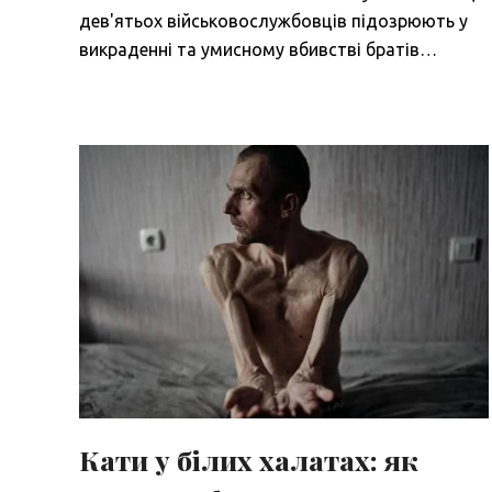
дев'ятьох військовослужбовців підозрюють у
викраденні та умисному вбивстві братів…
Кати у білих халатах: як