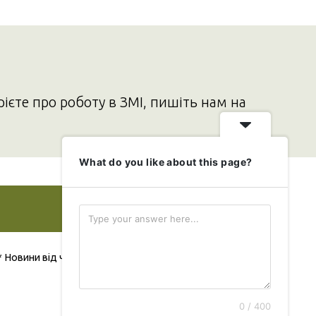
рієте про роботу в ЗМІ, пишіть нам на
What do you like about this page?
Додати свою новину
* Новини від читача публікуються безкоштовно
0 / 400