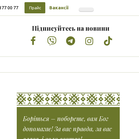
377 00 77
Вакансії
Прайс
Підписуйтесь на новини
Facebook
Vimeo
Tumblr
Instagram
Tiktok
Боріться – поборете, вам Бог
допомагає! За вас правда, за вас
слава, і воля святая!