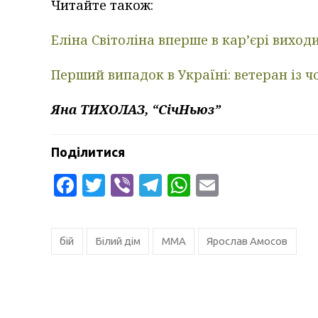
Читайте також:
Еліна Світоліна вперше в кар’єрі виходи
Перший випадок в Україні: ветеран із 
Яна ТИХОЛАЗ, “СічНьюз”
Поділитися
Facebook
Twitter
Viber
Telegram
WhatsApp
Email
бій
Білий дім
ММА
Ярослав Амосов