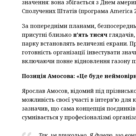
значення: вона збігається з Днем амер
Сполучених Штатів (програма America 2
За попередніми планами, безпосередньо
присутні близько
п’ять тисяч
глядачів,
парку встановлять величезні екрани. П
готовність організації інвестувати знач
включаючи повне відновлення газону пі
Позиція Амосова: «Це буде неймовір
Ярослав Амосов, відомий під прізвись
можливість своєї участі в інтерв’ю для
зазначив, що сама концепція поєдинків 
сумнівається у професіоналізмі організа
Так, це прикольно. Я думаю, що во