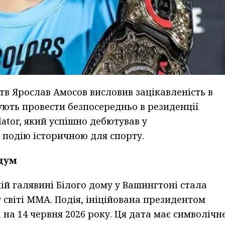
в Ярослав Амосов висловив зацікавленість в
нують провести безпосередньо в резиденції
ator, який успішно дебютував у
у подію історичною для спорту.
адум
ій галявині Білого дому у Вашингтоні стала
 світі ММА. Подія, ініційована президентом
а 14 червня 2026 року. Ця дата має символічн