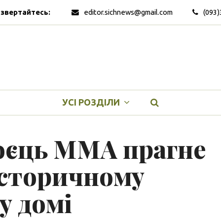
 звертайтесь:
editor.sichnews@gmail.com
(093)
УСІ РОЗДІЛИ
оєць MMA прагне
історичному
у домі