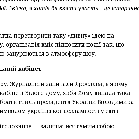
ї. Звісно, я хотів би взяти участь – це історичн
атна перетворити таку «дивну» ідею на
, організація вміє підносити події так, що
стю занурюються в атмосферу шоу.
льний кабінет
ору. Журналісти запитали Ярослава, в якому
 кабінеті Білого дому, якби йому випала така
 обрати стиль президента України Володимира
символом української незламності у світі.
йголовніше — залишатися самим собою.