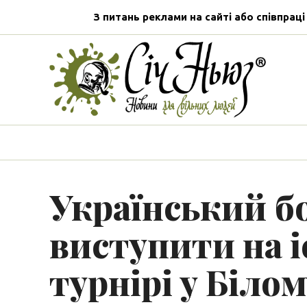
З питань реклами на сайті або співпраці
Український б
виступити на 
турнірі у Білом