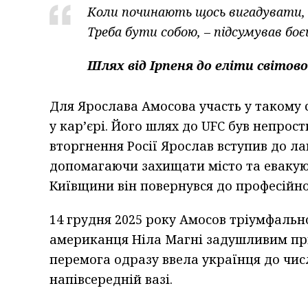
Коли починають щось вигадувати, с
Треба бути собою, – підсумував боє
Шлях від Ірпеня до еліти світов
Для Ярослава Амосова участь у такому 
у кар’єрі. Його шлях до UFC був непро
вторгнення Росії Ярослав вступив до ла
допомагаючи захищати місто та евакуюв
Київщини він повернувся до професійно
14 грудня 2025 року Амосов тріумфальн
американця Ніла Магні задушливим пр
перемога одразу ввела українця до числ
напівсередній вазі.