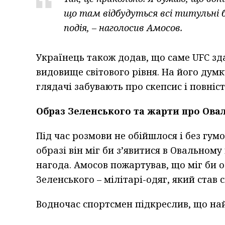
що там відбудуться всі титульні бо
подія, – наголосив Амосов.
Українець також додав, що саме UFC зд
видовище світового рівня. На його думку
глядачі забувають про скепсис і повні
Образ Зеленського та жарти про Ова
Під час розмови не обійшлося і без гум
образі він міг би з’явитися в Овальному
нагода. Амосов пожартував, що міг би
Зеленського – мілітарі-одяг, який став 
Водночас спортсмен підкреслив, що на