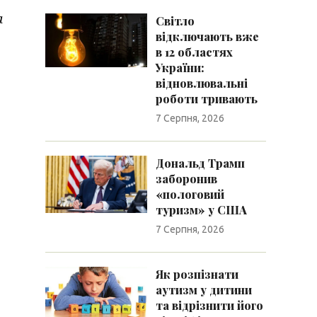
а
Світло
відключають вже
в 12 областях
України:
відновлювальні
роботи тривають
7 Серпня, 2026
Дональд Трамп
заборонив
«пологовий
туризм» у США
7 Серпня, 2026
Як розпізнати
аутизм у дитини
та відрізнити його