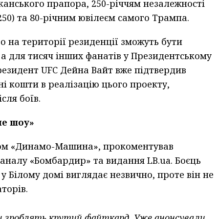
иканського прапора, 250-річчям незалежності
50) та 80-річним ювілеєм самого Трампа.
 на території резиденції зможуть бути
 а для тисяч інших фанатів у Президентському
резидент UFC Дейна Вайт вже підтвердив
ні кошти в реалізацію цього проекту,
сля боїв.
не шоу»
ком «Динамо-Машина», прокоментував
 каналу «Бомбардир» та видання LB.ua. Боєць
у Білому домі виглядає незвично, проте він не
торів.
ни зроблять крутий файткард. Уже анонсували,