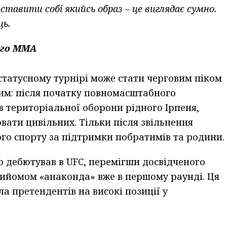
тавити собі якийсь образ – це виглядає сумно.
ць.
ого ММА
статусному турнірі може стати черговим піком
стим: після початку повномасштабного
в територіальної оборони рідного Ірпеня,
ати цивільних. Тільки після звільнення
го спорту за підтримки побратимів та родини.
о дебютував в UFC, перемігши досвідченого
ийомом «анаконда» вже в першому раунді. Ця
а претендентів на високі позиції у