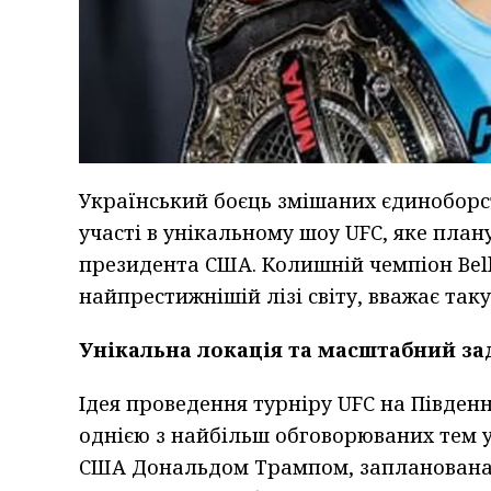
Український боєць змішаних єдиноборст
участі в унікальному шоу UFC, яке пла
президента США. Колишній чемпіон Bell
найпрестижнішій лізі світу, вважає так
Унікальна локація та масштабний з
Ідея проведення турніру UFC на Південн
однією з найбільш обговорюваних тем у
США Дональдом Трампом, запланована н