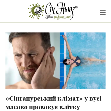
«Сінгапурський клімат» у вусі
масово провокує влітку