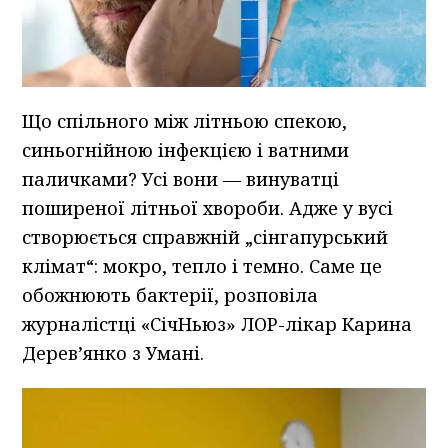
Що спільного між літньою спекою,
синьогнійною інфекцією і ватними
паличками? Усі вони — винуватці
поширеної літньої хвороби. Адже у вусі
створюється справжній „сінгапурський
клімат“: мокро, тепло і темно. Саме це
обожнюють бактерії, розповіла
журналістці «СічНьюз» ЛОР-лікар Карина
Дерев’янко з Умані.