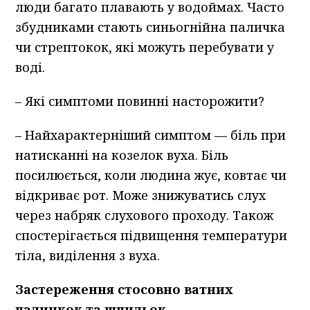
люди багато плавають у водоймах. Часто
збудниками стають синьогнійна паличка
чи стрептокок, які можуть перебувати у
воді.
– Які симптоми повинні насторожити?
– Найхарактерніший симптом — біль при
натисканні на козелок вуха. Біль
посилюється, коли людина жує, ковтає чи
відкриває рот. Може знижуватись слух
через набряк слухового проходу. Також
спостерігається підвищення температури
тіла, виділення з вуха.
Застереження стосовно
ватн
их
паличк
ок та
шпил
ьок