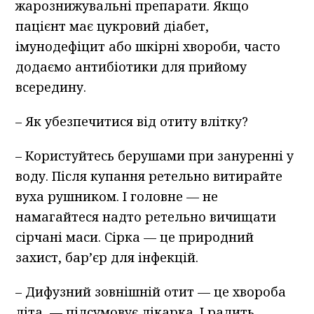
жарознижувальні препарати. Якщо
пацієнт має цукровий діабет,
імунодефіцит або шкірні хвороби, часто
додаємо антибіотики для прийому
всередину.
– Як убезпечитися від отиту влітку?
– Користуйтесь берушами при зануренні у
воду. Після купання ретельно витирайте
вуха рушником. І головне — не
намагайтеся надто ретельно вичищати
сірчані маси. Сірка — це природний
захист, бар’єр для інфекцій.
– Дифузний зовнішній отит — це хвороба
літа, — підсумовує лікарка. І радить