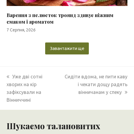
Варення з пелюсток троянд здивує ніжним
смаком і ароматом
7 Серпня, 2026
Завантажити ще
previous
next
Уже дві сотні
Сидіти вдома, не пити каву
post:
post:
хворих на кір
і чекати дощу радять
зафіксували на
вінничанам у спеку
Вінниччині
Шукаємо талановитих