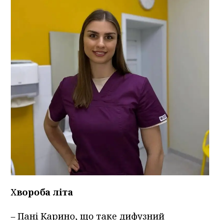
Х
вороба літа
– Пані Карино, що таке дифузний