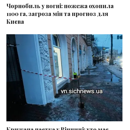
Чорнобиль у вогні: пожежа охопила
1100 га, загроза мін та прогноз для
Києва
Крижана пастка у Вінниці: хто має