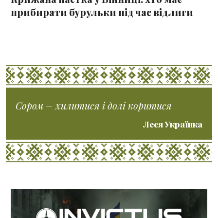
прибирати бурульки під час відлиги
Сором – хилитися і долі коритися
Леся Українка