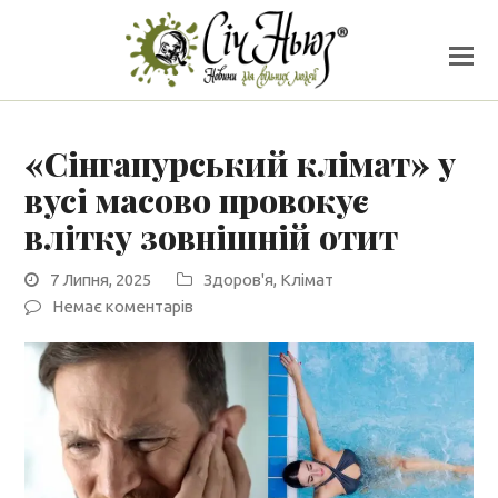
«Сінгапурський клімат» у
вусі масово провокує
влітку зовнішній отит
7 Липня, 2025
Здоров'я
,
Клімат
Немає коментарів