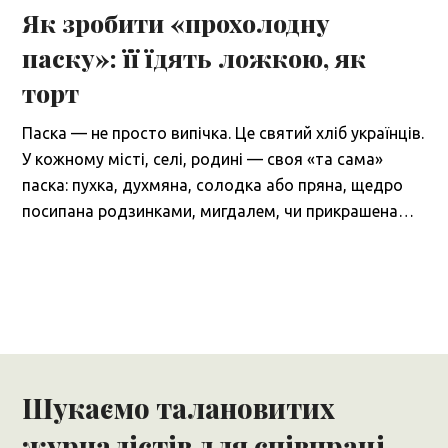
Як зробити «прохолодну
паску»: її їдять ложкою, як
торт
Паска — не просто випічка. Це святий хліб українців.
У кожному місті, селі, родині — своя «та сама»
паска: пухка, духмяна, солодка або пряна, щедро
посипана родзинками, мигдалем, чи прикрашена…
Шукаємо талановитих
журналістів для співпраці