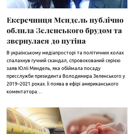
Ексречниця Мендель публічно
облила Зеленського брудом та
звернулася до путіна
В українському медіапросторі та політичних колах
спалахнув гучний скандал, спровокований серією
заяв Юлії Мендель, яка обіймала посаду
пресслужби президента Володимира Зеленського у
2019–2021 роках. Її поява в ефірі американського
коментатора…