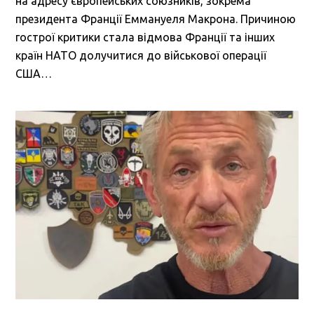
на адресу європейських союзників, зокрема
президента Франції Еммануеля Макрона. Причиною
гострої критики стала відмова Франції та інших
країн НАТО долучитися до військової операції
США…