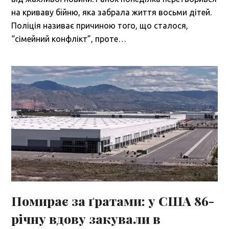
на криваву бiйню, яка забрала життя восьми дітей.
Поліція називає причиною того, що сталося,
“сімейний конфлікт”, проте…
Помирає за ґратами: у США 86-
річну вдову закували в