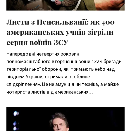
Листи з Пенсильванії: як 400
американських учнів зігріли
серця воїнів ЗСУ
Напередодні четвертих роковин
повномасштабного вторгнення воїни 122-ї бригади
територіальної оборони, які тримають небо над
півднем України, отримали особливе
«підкріплення». Це не амуніція чи техніка, а майже
чотириста листів від американських…