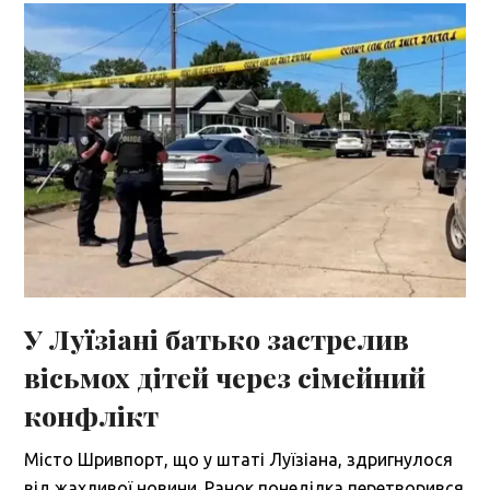
У Луїзіані батько застрелив
вісьмох дітей через сімейний
конфлікт
Місто Шривпорт, що у штаті Луїзіана, здригнулося
від жахливої новини. Ранок понеділка перетворився