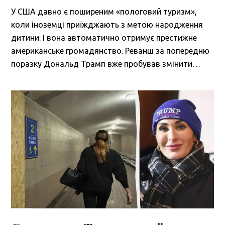
У США давно є поширеним «пологовий туризм»,
коли іноземці приїжджають з метою народження
дитини. І вона автоматично отримує престижне
американське громадянство. Реванш за попередню
поразку Дональд Трамп вже пробував змінити…