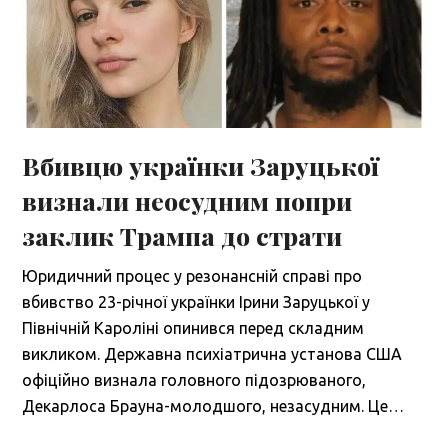
Вбивцю українки Заруцької
визнали неосудним попри
заклик Трампа до страти
Юридичний процес у резонансній справі про
вбивство 23-річної українки Ірини Заруцької у
Північній Кароліні опинився перед складним
викликом. Державна психіатрична установа США
офіційно визнала головного підозрюваного,
Декарлоса Брауна-молодшого, незасудним. Це…