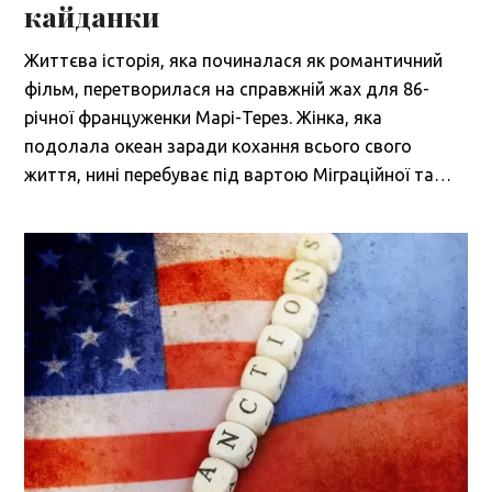
кайданки
Життєва історія, яка починалася як романтичний
фільм, перетворилася на справжній жах для 86-
річної француженки Марі-Терез. Жінка, яка
подолала океан заради кохання всього свого
життя, нині перебуває під вартою Міграційної та…