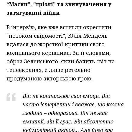
“Маски”, “грізлі” та звинувачення у
затягуванні війни
В інтерв’ю, яке вже встигли охрестити
“потоком свідомості”, Юлія Мендель
вдалася до жорсткої критики свого
колишнього керівника. За її словами,
образ Зеленського, який бачить світ на
телеекранах, є лише ретельно
продуманою акторською грою.
Він не контролює свої емоції. Він
часто істеричний і вважає, що кожна
людина – одноразова. Він не має
емпатії, він її грає. Він абсолютно
неймовірний актор… Але його гра