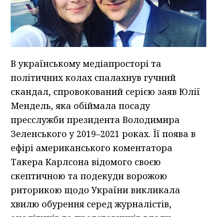
В українському медіапросторі та
політичних колах спалахнув гучний
скандал, спровокований серією заяв Юлії
Мендель, яка обіймала посаду
пресслужби президента Володимира
Зеленського у 2019–2021 роках. Її поява в
ефірі американського коментатора
Такера Карлсона відомого своєю
скептичною та подекуди ворожою
риторикою щодо України викликала
хвилю обурення серед журналістів,