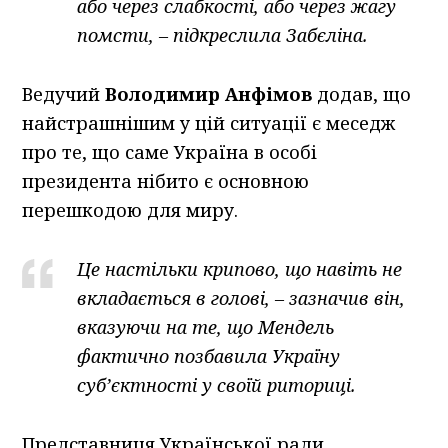
або через слабкості, або через жагу
помсти, – підкреслила Забєліна.
Ведучий
Володимир Анфімов
додав, що
найстрашнішим у цій ситуації є меседж
про те, що саме Україна в особі
президента нібито є основною
перешкодою для миру.
Це настільки крипово, що навіть не
вкладається в голові, – зазначив він,
вказуючи на те, що Мендель
фактично позбавила Україну
суб’єктності у своїй риториці.
Представниця Української ради