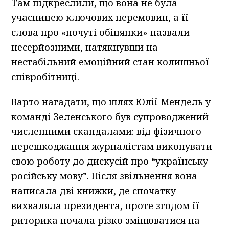
Там підкреслили, що вона не була
учасницею ключових перемовин, а її
слова про «почуті обіцянки» назвали
несерйозними, натякнувши на
нестабільний емоційний стан колишньої
співробітниці.
Варто нагадати, що шлях Юлії Мендель у
команді Зеленського був супроводжений
численними скандалами: від фізичного
перешкоджання журналістам виконувати
свою роботу до дискусій про “українську
російську мову”. Після звільнення вона
написала дві книжки, де спочатку
вихваляла президента, проте згодом її
риторика почала різко змінюватися на