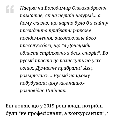
Навряд чи Володимир Олександрович
пам’ятає, як на першій шаурмі… я
йому сказав, що варто було б з сайту
президента прибрати ранкове
повідомлення, виготовлене його
пресслужбою, що “в Донецькій
області стріляють з двох сторін”. Бо
руські просто це рознесуть по усіх
оонах. Думаєте прибрали? Ага,
розмріялись… Руські на цьому
побудували цілу кампанію,-
розповідає Шлінчак.
Він додав, що у 2019 році владі потрібні
були “не професіонали, а конкурсантки”, і