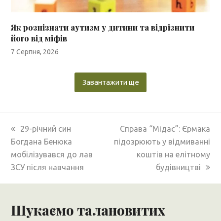
Як розпізнати аутизм у дитини та відрізнити
його від міфів
7 Серпня, 2026
Завантажити ще
previous
next
29-річний син
Справа “Мідас”: Єрмака
post:
post:
Богдана Бенюка
підозрюють у відмиванні
мобілізувався до лав
коштів на елітному
ЗСУ після навчання
будівництві
Шукаємо талановитих