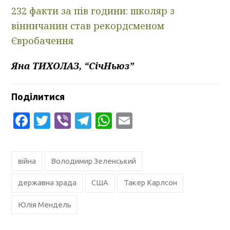
232 факти за пів години: школяр з
вінничанин став рекордсменом
Євробачення
Яна ТИХОЛАЗ, “СічНьюз”
Поділитися
Facebook
Twitter
Viber
Telegram
WhatsApp
Email
війна
Володимир Зеленський
державна зрада
США
Такер Карлсон
Юлія Мендель