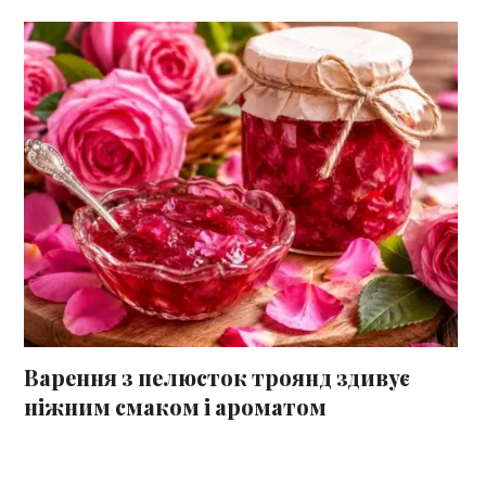
Варення з пелюсток троянд здивує
ніжним смаком і ароматом