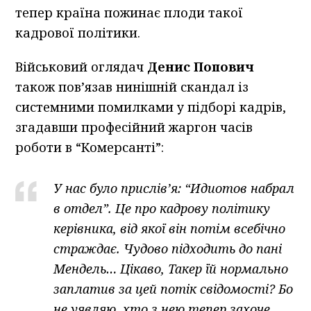
тепер країна пожинає плоди такої
кадрової політики.
Військовий оглядач
Денис Попович
також пов’язав нинішній скандал із
системними помилками у підборі кадрів,
згадавши професійний жаргон часів
роботи в “Комерсанті”:
У нас було прислів’я: “Идиотов набрал
в отдел”. Це про кадрову політику
керівника, від якої він потім всебічно
страждає. Чудово підходить до пані
Мендель… Цікаво, Такер їй нормально
заплатив за цей потік свідомості? Бо
не уявляю, хто з нею тепер захоче