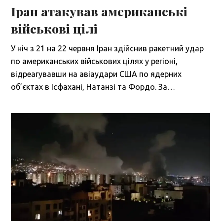
Іран атакував американські
військові цілі
У ніч з 21 на 22 червня Іран здійснив ракетний удар
по американських військових цілях у регіоні,
відреагувавши на авіаудари США по ядерних
об’єктах в Ісфахані, Натанзі та Фордо. За…