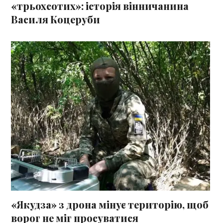
«трьохсотих»: історія вінничанина
Василя Коцеруби
«Якудза» з дрона мінує територію, щоб
ворог не міг просуватися