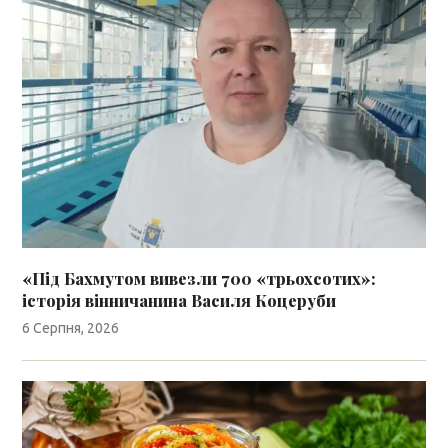
«Під Бахмутом вивезли 700 «трьохсотих»:
історія вінничанина Василя Коцеруби
6 Серпня, 2026