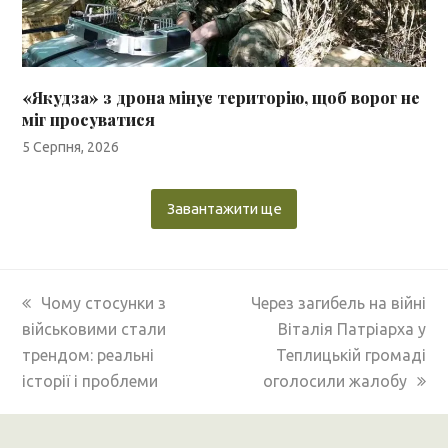
«Якудза» з дрона мінує територію, щоб ворог не
міг просуватися
5 Серпня, 2026
Завантажити ще
previous
next
Чому стосунки з
Через загибель на війні
post:
post:
військовими стали
Віталія Патріарха у
трендом: реальні
Теплицькій громаді
історії і проблеми
оголосили жалобу