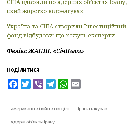
США вдарили по ядерних об’єктах Ірану,
який жорстко відреагував
Україна та США створили Інвестиційний
фонд відбудови: що кажуть експерти
Фелікс ЖАНІН, «СічНьюз»
Поділитися
Facebook
Twitter
Viber
Telegram
WhatsApp
Email
американські військові цілі
Іран атакував
ядерні об’єкти Ірану