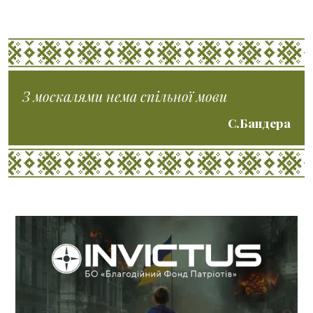
З москалями нема спільної мови
С.Бандера