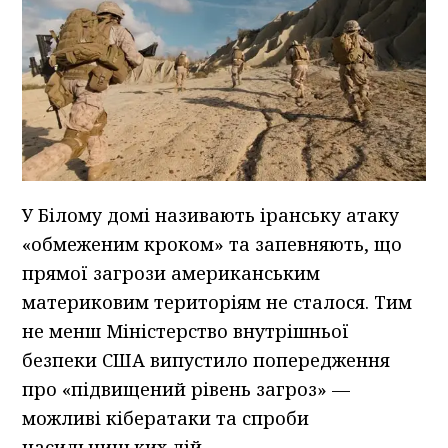
У Білому домі називають іранську атаку
«обмеженим кроком» та запевняють, що
прямої загрози американським
материковим територіям не сталося. Тим
не менш Міністерство внутрішньої
безпеки США випустило попередження
про «підвищений рівень загроз» —
можливі кібератаки та спроби
насильницьких дій.