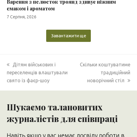
Варення з пелюсток троянд здивує ніжним
смаком і ароматом
7 Серпня, 2026
Завантажити ще
previous
next
Дітям військових і
Скільки коштуватиме
post:
post:
переселенців влаштували
традиційний
свято із фаєр-шоу
новорічний стіл
Шукаємо талановитих
журналістів для співпраці
Навіть якщо у вас немає досвіду роботи в