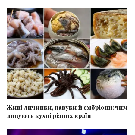
Живі личинки, павуки й ембріони: чим
дивують кухні різних країн