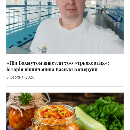
«Під Бахмутом вивезли 700 «трьохсотих»:
історія вінничанина Василя Коцеруби
6 Серпня, 2026