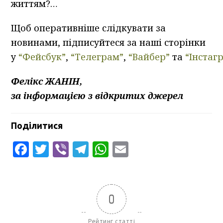
життям?…
Щоб оперативніше слідкувати за
новинами, підписуйтеся за наші сторінки
у
“Фейсбук”
,
“Телеграм”
,
“Вайбер”
та
“Інстаг
Фелікс ЖАНІН,
за інформацією з відкритих джерел
Поділитися
Facebook
Twitter
Viber
Telegram
WhatsApp
Email
0
Рейтинг статті