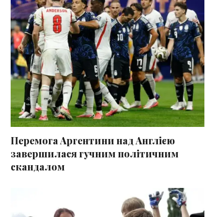
Перемога Аргентини над Англією
завершилася гучним політичним
скандалом