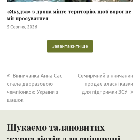
«Якудза» з дрона мінує територію, щоб ворог не
міг просуватися
5 Серпня, 2026
Завантажити ще
previous
next
Вінничанка Анна Сас
Семирічний вінничанин
post:
post:
стала дворазовою
продає власні казки
чемпіонкою України з
для підтримки ЗСУ
шашок
Шукаємо талановитих
журналістів для співпраці