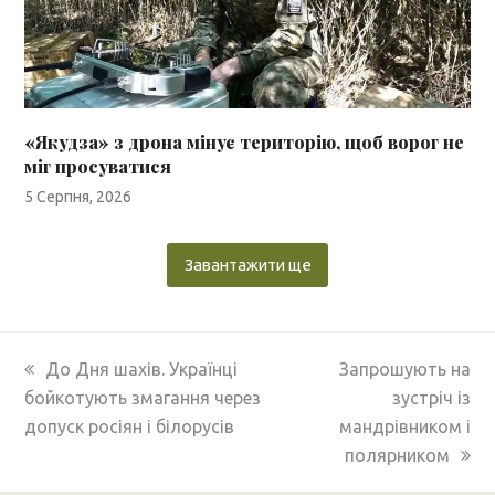
«Якудза» з дрона мінує територію, щоб ворог не
міг просуватися
5 Серпня, 2026
Завантажити ще
previous
next
До Дня шахів. Українці
Запрошують на
post:
post:
бойкотують змагання через
зустріч із
допуск росіян і білорусів
мандрівником і
полярником