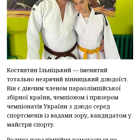
Костянтин Ільніцький — іменитий
тотально незрячий вінницький дзюдоїст.
Він є діючим членом параолімпійської
збірної країни, чемпіоном і призером
чемпіонатів України з дзюдо серед
спортсменів із вадами зору, кандидатом у
майстри спорту.
Родина паралімпійця намагається не