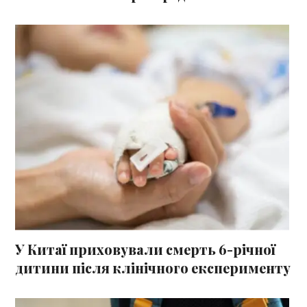
У Китаї приховували смерть 6-річної
дитини після клінічного експерименту