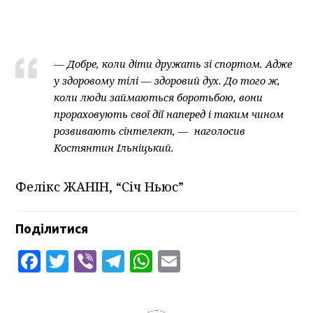
— Добре, коли діти дружать зі спортом. Адже
у здоровому тілі — здоровий дух. До того ж,
коли люди займаються боротьбою, вони
прораховують свої дії наперед і таким чином
розвивають сінтелект, — наголосив
Костянтин Ільніцький.
Фелікс ЖАНІН, “Січ Ньюс”
Поділитися
Facebook
Twitter
Viber
Telegram
WhatsApp
Email