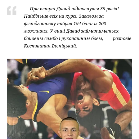
— При вступі Давид підтягнувся 35 разів!
Найбільше всіх на курсі. Загалом за
фізпідготовку набрав 194 бали із 200
можливих. У виші Давид займатиметься
бойовим самбо і рукопашним боєм, — розповів
Костянтин Ільніцький.