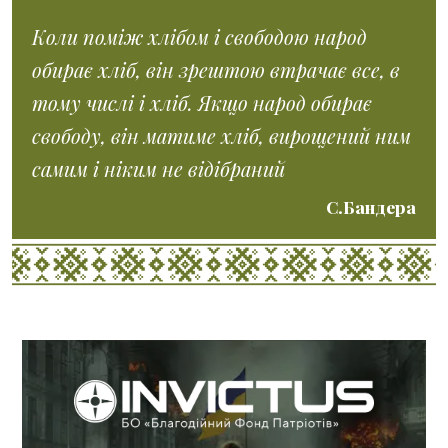
Коли поміж хлібом і свободою народ
обирає хліб, він зрештою втрачає все, в
тому числі і хліб. Якщо народ обирає
свободу, він матиме хліб, вирощений ним
самим і ніким не відібраний
С.Бандера