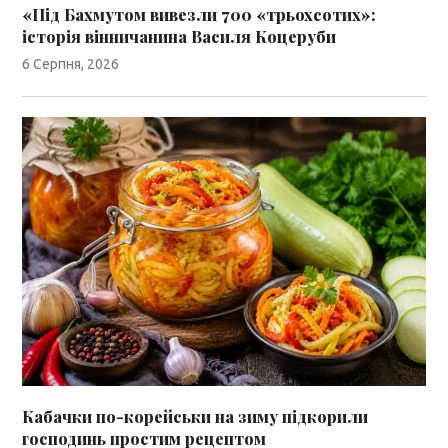
«Під Бахмутом вивезли 700 «трьохсотих»:
історія вінничанина Василя Коцеруби
6 Серпня, 2026
Кабачки по-корейськи на зиму підкорили
господинь простим рецептом