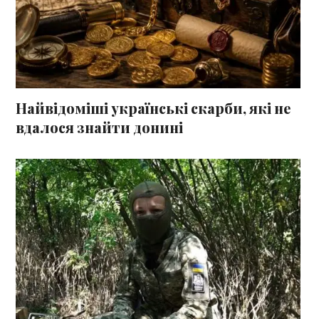
Найвідоміші українські скарби, які не
вдалося знайти донині