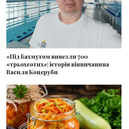
«Під Бахмутом вивезли 700
«трьохсотих»: історія вінничанина
Василя Коцеруби