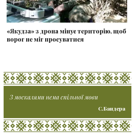
«Якудза» з дрона мінує територію, щоб
ворог не міг просуватися
З москалями нема спільної мови
С.Бандера