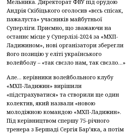
Мельника. Директорат ФВУ під орудою
Андрія Скібіцького оголосив «вєсь спісак,
пажалуста» учасників майбутньої
Суперліги. Приємно, що зважаючи на
останнє місце у Суперлізі-2024 за «МХП-
Ладижином», нові організатори зберегли
його позицію у еліті українського
волейболу – «так свєзло нам, так свєзло…»
Але… керівники волейбольного клубу
«МХП-Ладижин» вирішили
«підстрахуватися» та створили ще один
колектив, який назвали «новою
молодіжною командою «МХП-Ладижин».
Під керівництвом спершу 75-річного
тренера з Бершаді Сергія Бар’яка, а потім