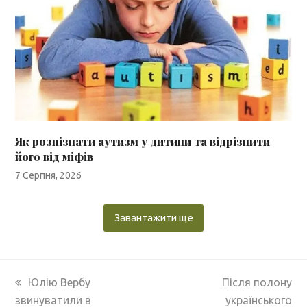
Як розпізнати аутизм у дитини та відрізнити
його від міфів
7 Серпня, 2026
Завантажити ще
previous
next
Юлію Вербу
Після полону
post:
post:
звинуватили в
українського