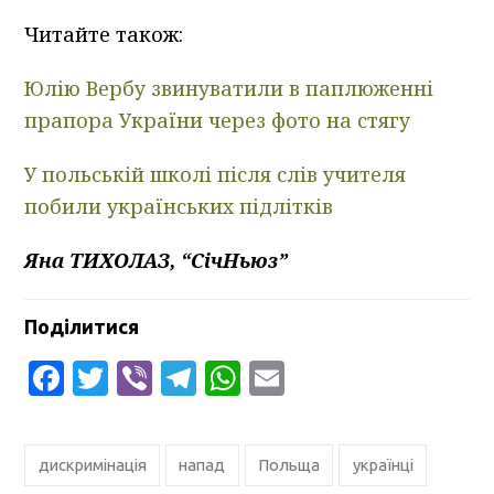
Читайте також:
Юлію Вербу звинуватили в паплюженні
прапора України через фото на стягу
У польській школі після слів учителя
побили українських підлітків
Яна ТИХОЛАЗ, “СічНьюз”
Поділитися
Facebook
Twitter
Viber
Telegram
WhatsApp
Email
дискримінація
напад
Польща
українці