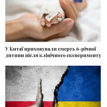
У Китаї приховували смерть 6-річної
дитини після клінічного експерименту