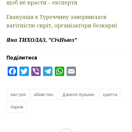
щоб не красти – експерти
Евакуація в Туреччину завершилася
вагітністю сиріт, організатори безкарні
Яна ТИХОЛАЗ, “СічНьюз”
Поділитися
Facebook
Twitter
Viber
Telegram
WhatsApp
Email
Австрія
вбивство
Данило Кузьмін
крипта
Харків