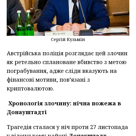
Сергій Кузьмін
Австрійська поліція розглядає цей злочин
як ретельно сплановане вбивство з метою
пограбування, адже сліди вказують на
фінансові мотиви, пов’язані з
криптовалютою.
Хронологія злочину: нічна пожежа в
Донауштадті
Трагедія сталася у ніч проти 27 листопада
у віденському районі
Донауштадт