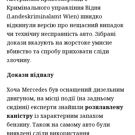
Кримінального управління Відня
(Landeskriminalamt Wien) швидко
відкинули версію про нещасний випадок
чи технічну несправність авто. Зібрані
докази вказують на жорстоке умисне
вбивство та спробу приховати сліди
злочину.
Докази підпалу
Хоча Mercedes був оснащений дизельним
двигуном, на місці події (на задньому
сидінні) експерти знайшли
розплавлену
каністру
із характерним запахом
бензину. Також на самому авто були
виявлені сліди використання