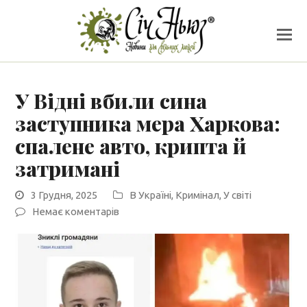
У Відні вбили сина
заступника мера Харкова:
спалене авто, крипта й
затримані
3 Грудня, 2025
В Україні
,
Кримінал
,
У світі
Немає коментарів