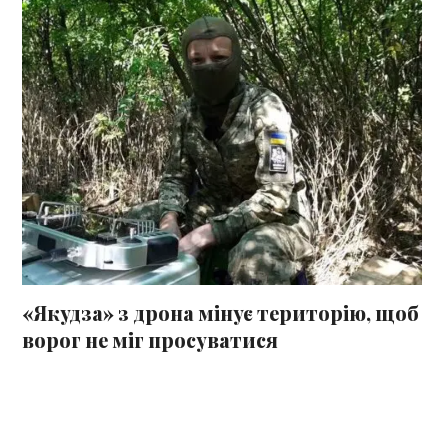
«Якудза» з дрона мінує територію, щоб
ворог не міг просуватися