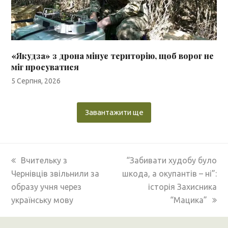
«Якудза» з дрона мінує територію, щоб ворог не
міг просуватися
5 Серпня, 2026
Завантажити ще
previous
next
Вчительку з
“Забивати худобу було
post:
post:
Чернівців звільнили за
шкода, а окупантів – ні”:
образу учня через
історія Захисника
українську мову
“Мацика”