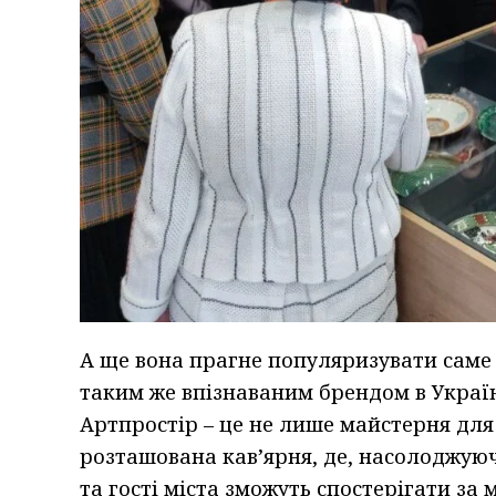
А ще вона прагне популяризувати саме 
таким же впізнаваним брендом в Україні 
Артпростір – це не лише майстерня для
розташована кав’ярня, де, насолоджую
та гості міста зможуть спостерігати за