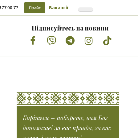
377 00 77
Вакансії
Прайс
Підписуйтесь на новини
Facebook
Vimeo
Tumblr
Instagram
Tiktok
Боріться – поборете, вам Бог
допомагає! За вас правда, за вас
слава, і воля святая!