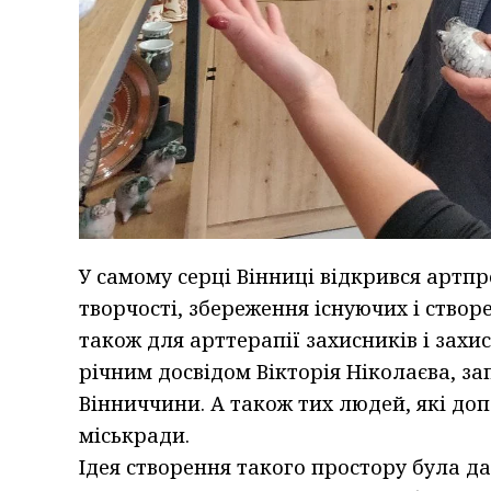
У самому серці Вінниці відкрився артпр
творчості, збереження існуючих і створ
також для арттерапії захисників і захи
річним досвідом Вікторія Ніколаєва, за
Вінниччини. А також тих людей, які до
міськради.
Ідея створення такого простору була да