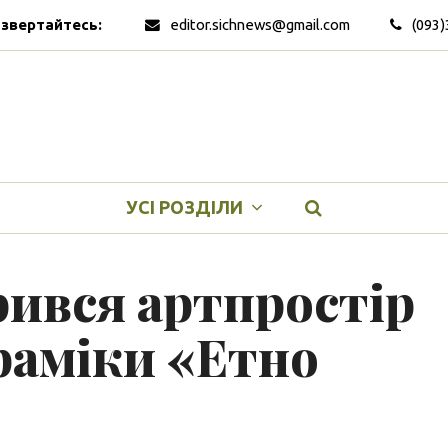
 звертайтесь:
editor.sichnews@gmail.com
(093)
УСІ РОЗДІЛИ
рився артпростір
раміки «Етно