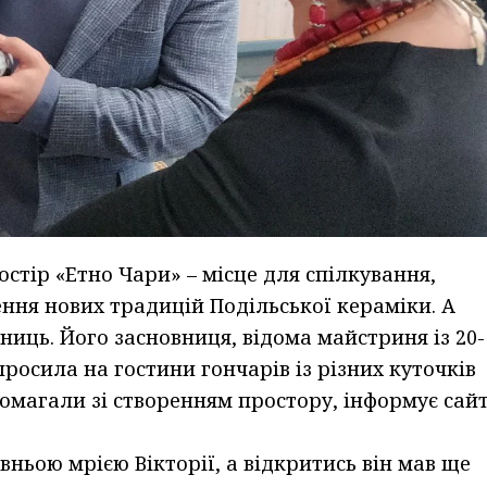
остір «Етно Чари» – місце для спілкування,
ення нових традицій Подільської кераміки. А
сниць. Його засновниця, відома майстриня із 20-
просила на гостини гончарів із різних куточків
помагали зі створенням простору, інформує сай
вньою мрією Вікторії, а відкритись він мав ще