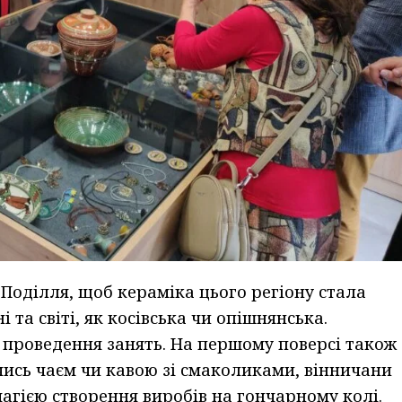
Поділля, щоб кераміка цього регіону стала
та світі, як косівська чи опішнянська.
 проведення занять. На першому поверсі також
чись чаєм чи кавою зі смаколиками, вінничани
 магією створення виробів на гончарному колі.