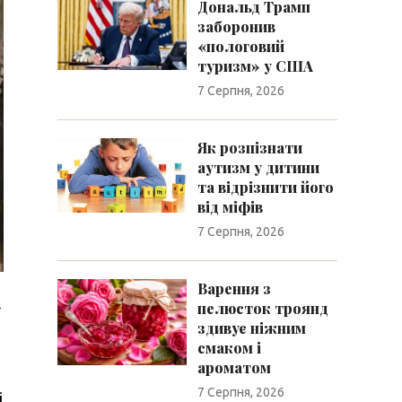
Дональд Трамп
заборонив
«пологовий
туризм» у США
7 Серпня, 2026
Як розпізнати
аутизм у дитини
та відрізнити його
від міфів
7 Серпня, 2026
Варення з
а
пелюсток троянд
здивує ніжним
смаком і
ароматом
7 Серпня, 2026
і