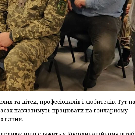
их та дітей, професіоналів і любителів. Тут н
ласах навчатимуть працювати на гончарному
з глини.
 Таранюк нині служить у Координаційному штаб