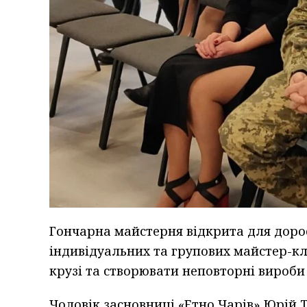
Гончарна майстерня відкрита для доросл
індивідуальних та групових майстер-к
крузі та створювати неповторні вироби 
Чоловік засновниці «Етно Чарів» Юрій