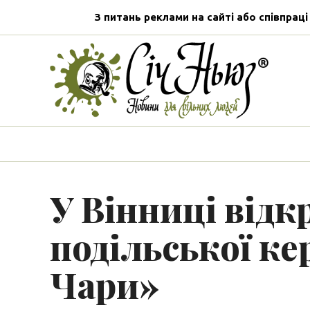
З питань реклами на сайті або співпраці
У Вінниці відк
подільської ке
Чари»