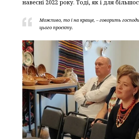
навесні 2022 року. Тоді, як і для більшо
Можливо, то і на краще, – говорить господ
цього проєкту.