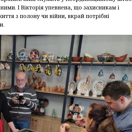
ими. І Вікторія упевнена, що захисникам і
иття з полону чи війни, вкрай потрібні
и.