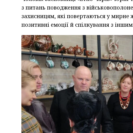
з питань поводження з військовополонен
захисницям, які повертаються у мирне ж
позитивні емоції й спілкування з іншим