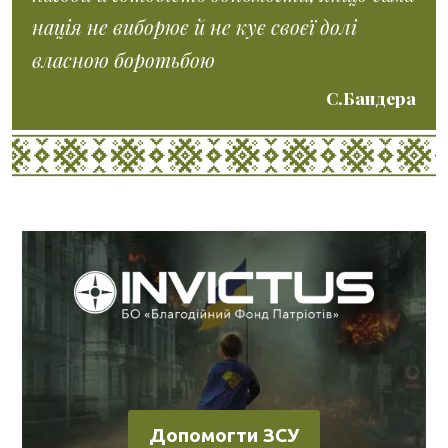
нація не виборює й не кує своєї долі
власною боротьбою
С.Бандера
Допомогти ЗСУ