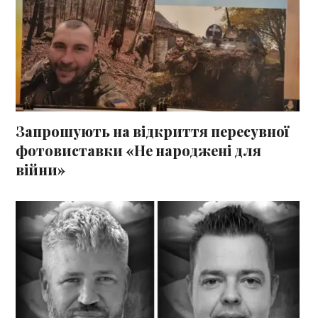
Запрошують на відкриття пересувної
фотовиставки «Не народжені для
війни»