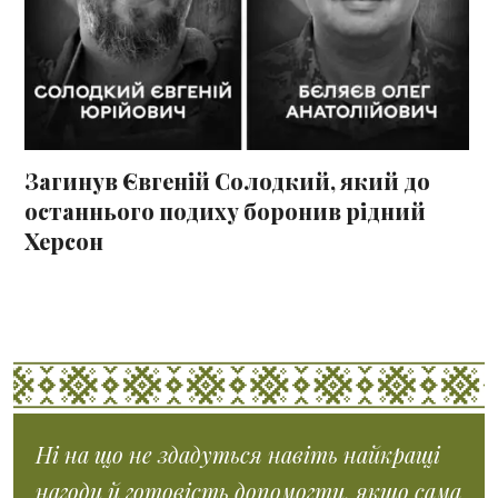
Загинув Євгеній Солодкий, який до
останнього подиху боронив рідний
Херсон
Ні на що не здадуться навіть найкращі
нагоди й готовість допомогти, якщо сама