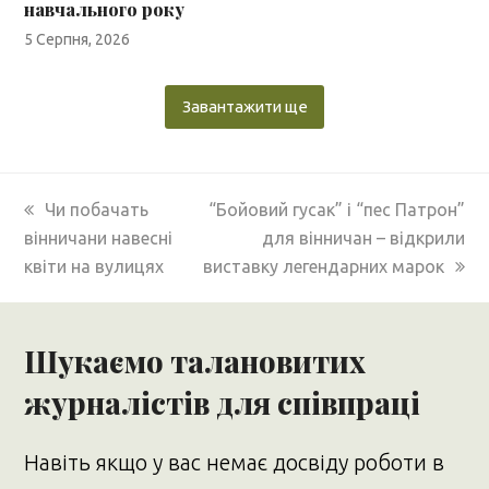
навчального року
5 Серпня, 2026
Завантажити ще
previous
next
Чи побачать
“Бойовий гусак” і “пес Патрон”
post:
post:
вінничани навесні
для вінничан – відкрили
квіти на вулицях
виставку легендарних марок
Шукаємо талановитих
журналістів для співпраці
Навіть якщо у вас немає досвіду роботи в