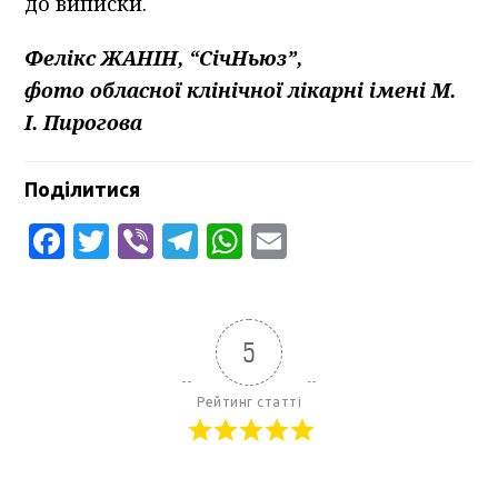
до виписки.
Фелікс ЖАНІН, “СічНьюз”,
фото обласної клінічної лікарні імені М.
І. Пирогова
Поділитися
Facebook
Twitter
Viber
Telegram
WhatsApp
Email
5
Рейтинг статті