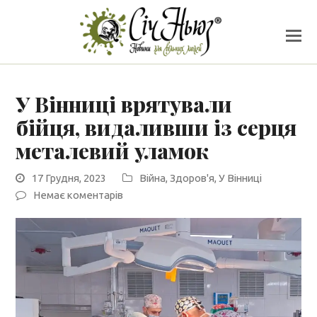
У Вінниці врятували
бійця, видаливши із серця
металевий уламок
17 Грудня, 2023
Війна
,
Здоров'я
,
У Вінниці
Немає коментарів