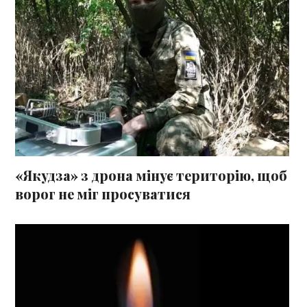
«Якудза» з дрона мінує територію, щоб
ворог не міг просуватися