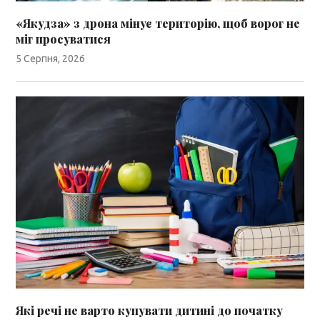
«Якудза» з дрона мінує територію, щоб ворог не
міг просуватися
5 Серпня, 2026
Які речі не варто купувати дитині до початку