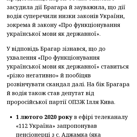
засудила дії Брагара й зауважила, що дії
водія суперечили низки законів України,
зокрема й закону «Про функціонування
української мови як державної».
У відповідь Брагар зізнався, що до
ухвалення «Про функціонування
української мови як державної» ставиться
«різко негативно» й пообіцяв
розвінчувати скандал далі. На бік Брагара
й водія також став депутат від
проросійської партії ОПЗЖ Ілля Кива.
1 лютого 2020 року
в ефірі телеканалу
«112 Україна» запропонував
пенсіонерці з с. Аджамка (яка