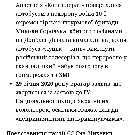
Анастасія «Конфедерат» поверталися
автобусом з похорону воїна 10-ї
окремої гірсько-штурмової бригади
Миколи Сорочука, вбитого росіянами
на Донбасі. Дівчата вимагали від водія
автобуса «Луцьк — Київ» вимкнути
російський телесеріал, що переросло у
скандал, який набув розголосу в
соцмережах та ЗМІ.
29 січня 2020 року
Брагар заявив, що
звернеться із заявою до ГУ
Національної поліції України на
волонтерок, оскільки вважає їхні дії
«неприйнятними, дискримінуючими».
Представниця партії ЄС Яна Зінкевич