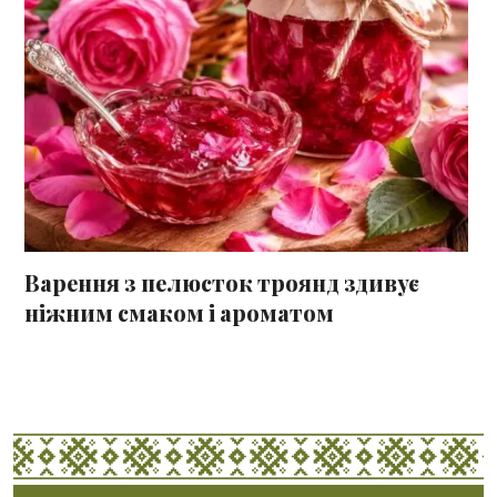
Варення з пелюсток троянд здивує
ніжним смаком і ароматом