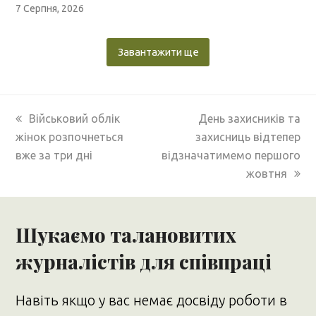
7 Серпня, 2026
Завантажити ще
previous
next
Військовий облік
День захисників та
post:
post:
жінок розпочнеться
захисниць відтепер
вже за три дні
відзначатимемо першого
жовтня
Шукаємо талановитих
журналістів для співпраці
Навіть якщо у вас немає досвіду роботи в