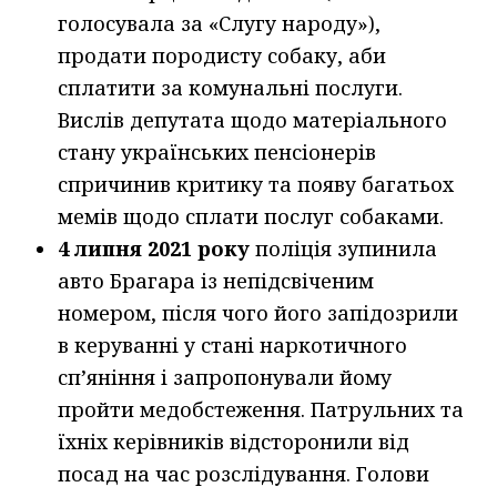
голосувала за «Слугу народу»),
продати породисту собаку, аби
сплатити за комунальні послуги.
Вислів депутата щодо матеріального
стану українських пенсіонерів
спричинив критику та появу багатьох
мемів щодо сплати послуг собаками.
4 липня 2021 року
поліція зупинила
авто Брагара із непідсвіченим
номером, після чого його запідозрили
в керуванні у стані наркотичного
сп’яніння і запропонували йому
пройти медобстеження. Патрульних та
їхніх керівників відсторонили від
посад на час розслідування. Голови