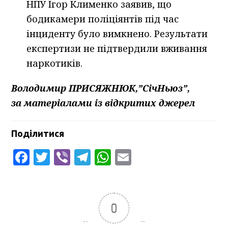
НПУ Ігор Клименко заявив, що
бодикамери поліціянтів під час
інциденту було вимкнено. Результати
експертизи не підтвердили вживання
наркотиків.
Володимир ПРИСЯЖНЮК,”СічНьюз”,
за матеріалами із відкритих джерел
Поділитися
Facebook
Twitter
Viber
Telegram
WhatsApp
Email
0