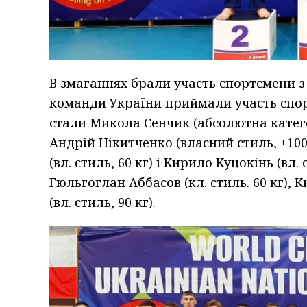
В змаганнях брали участь спортсмени з 
команди України приймали участь сп
стали Микола Сенчик (абсолютна категор
Андрій Нікитченко (власний стиль, +10
(вл. стиль, 60 кг) і Кирило Куцокінь (вл
Гюльгоглан Аббасов (кл. стиль. 60 кг), К
(вл. стиль, 90 кг).