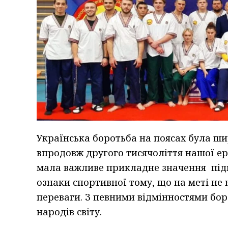
Українська боротьба на поясах була ши
впродовж другого тисячоліття нашої ери,
мала важливе прикладне значення підго
ознаки спортивної тому, що на меті не
переваги. З певними відмінностями бор
народів світу.