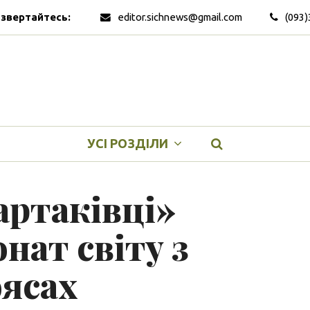
 звертайтесь:
editor.sichnews@gmail.com
(093)
УСІ РОЗДІЛИ
артаківці»
нат світу з
оясах