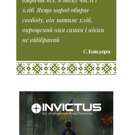
хліб. Якщо народ обирає
свободу, він матиме хліб,
вирощений ним самим і ніким
не відібраний
С.Бандера