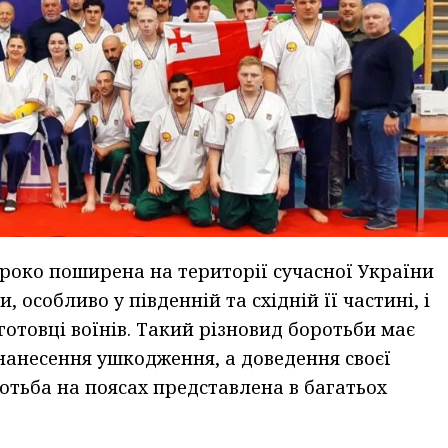
роко поширена на території сучасної України
 особливо у південній та східній її частині, і
товці воїнів. Такий різновид боротьби має
 нанесення ушкодження, а доведення своєї
отьба на поясах представлена в багатьох