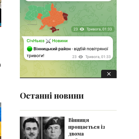
в
Останні новини
Вінниця
прощається із
двома