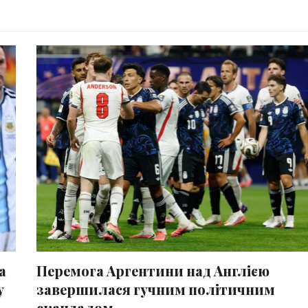
а
Перемога Аргентини над Англією
у
завершилася гучним політичним
скандалом