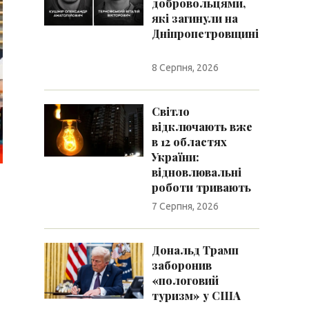
добровольцями,
які загинули на
Дніпропетровщині
8 Серпня, 2026
Світло
відключають вже
в 12 областях
України:
відновлювальні
роботи тривають
7 Серпня, 2026
Дональд Трамп
заборонив
«пологовий
туризм» у США