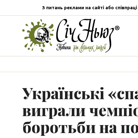
З питань реклами на сайті або співпраці
Українські «сп
виграли чемпіо
боротьби на п