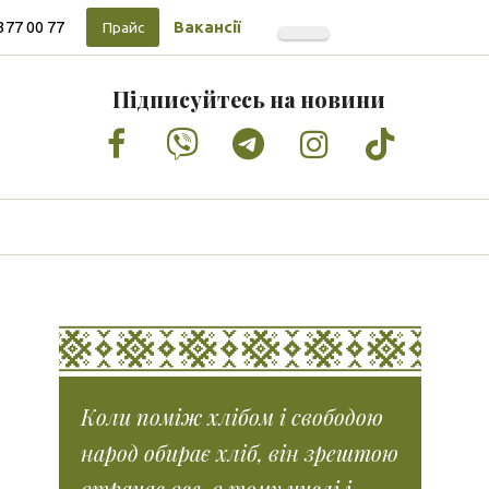
377 00 77
Вакансії
Прайс
Підписуйтесь на новини
Facebook
Vimeo
Tumblr
Instagram
Tiktok
Коли поміж хлібом і свободою
народ обирає хліб, він зрештою
втрачає все, в тому числі і