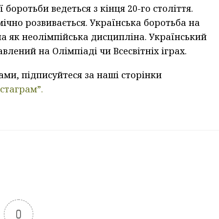
боротьби ведеться з кінця 20-го століття.
ічно розвивається. Українська боротьба на
на як неолімпійська дисципліна. Український
влений на Олімпіаді чи Всесвітніх іграх.
ми, підписуйтеся за наші сторінки
нстаграм”.
0