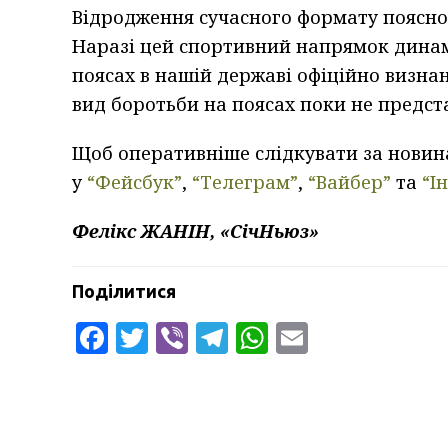
Відродження сучасного формату поясної 
Наразі цей спортивний напрямок динам
поясах в нашій державі офіційно визна
вид боротьби на поясах поки не предста
Щоб оперативніше слідкувати за новина
у
“Фейсбук”
,
“Телеграм”
,
“Вайбер”
та
“І
Фелікс ЖАНІН, «СічНьюз»
Поділитися
Facebook
Twitter
Viber
Telegram
WhatsApp
Email