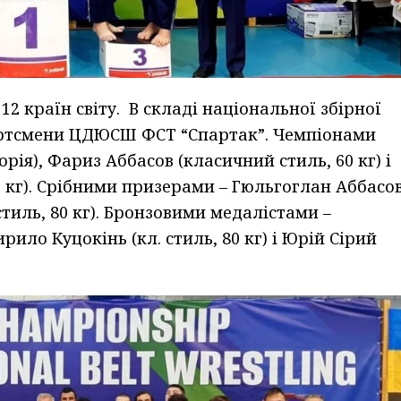
12 країн світу. В складі національної збірної
ортсмени ЦДЮСШ ФСТ “Спартак”. Чемпіонами
ія), Фариз Аббасов (класичний стиль, 60 кг) і
0 кг). Срібними призерами – Гюльгоглан Аббасо
. стиль, 80 кг). Бронзовими медалістами –
ирило Куцокінь (кл. стиль, 80 кг) і Юрій Сірий