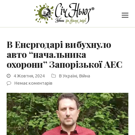
В Енергодарі вибухнуло
авто “начальника
охорони” Запорізької АЕС
4 Жовтня, 2024
В Україні
,
Війна
Немає коментарів