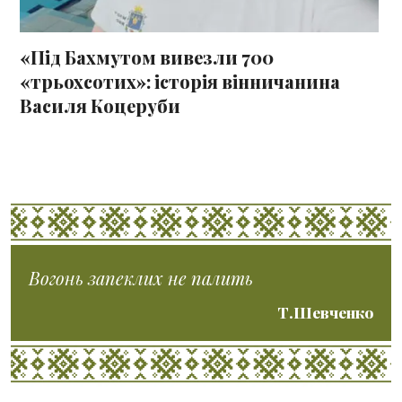
«Під Бахмутом вивезли 700
«трьохсотих»: історія вінничанина
Василя Коцеруби
Вогонь запеклих не палить
Т.Шевченко