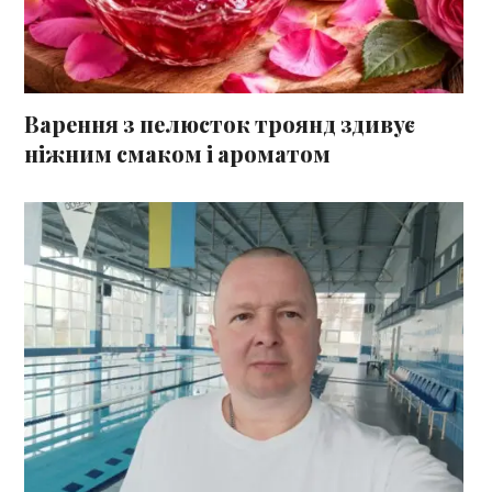
Варення з пелюсток троянд здивує
ніжним смаком і ароматом