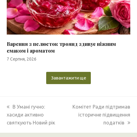
Варення з пелюсток троянд здивує ніжним
смаком і ароматом
7 Серпня, 2026
Завантажити ще
previous
next
В Умані гучно:
Комітет Ради підтримав
post:
post:
хасиди активно
історичне підвищення
святкують Новий рік
податків