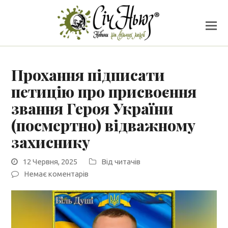
Прохання підписати
петицію про присвоєння
звання Героя України
(посмертно) відважному
захиснику
12 Червня, 2025
Від читачів
Немає коментарів