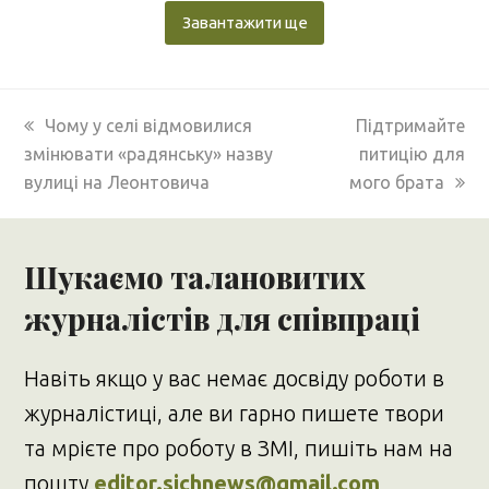
Завантажити ще
previous
next
Чому у селі відмовилися
Підтримайте
post:
post:
змінювати «радянську» назву
питицію для
вулиці на Леонтовича
мого брата
Шукаємо талановитих
журналістів для співпраці
Навіть якщо у вас немає досвіду роботи в
журналістиці, але ви гарно пишете твори
та мрієте про роботу в ЗМІ, пишіть нам на
пошту
editor.sichnews@gmail.com