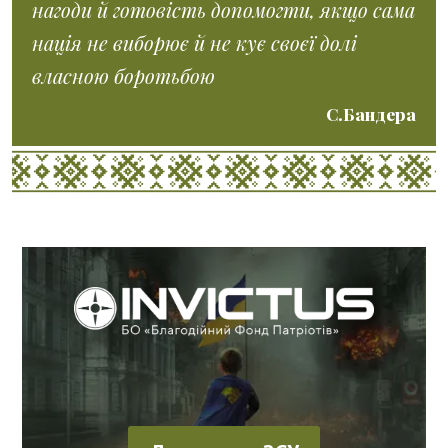
нагоди й готовість допомогти, якщо сама
нація не виборює й не кує своєї долі
власною боротьбою
С.Бандера